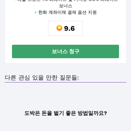
보너스
+
한화 계좌이체 결제 옵션 지원
9.6
보너스 청구
다른 관심 있을 만한 질문들:
도박은 돈을 벌기 좋은 방법일까요?