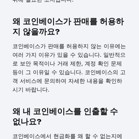
왜 코인베이스가 판매를 허용하
지 않을까요?
코인베이스가 판매를 허용하지 않는 이유에는
여러 가지 이유가 있을 수 있습니다. 일반적으
로 보안 목적이나 거래 제한, 계정 확인 문제
등이 그 이유일 수 있습니다. 코인베이스의 고
객 서비스에 문의하여 자세한 내용을 확인하
시기 바랍니다.
왜 내 코인베이스를 인출할 수
없나요?
코인베이스에서 현금화를 왜 할 수 없는지에