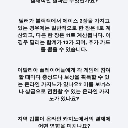
잠재적인 결과는 무엇인가요?
딜러가 블랙잭에서 에이스 2장을 가지고
있는 경우에는 일반적으로 한 장은 1로 계
산되고, 다른 한 장은 11로 계산됩니다. 이
경우 딜러는 합계가 12가 되며, 추가 카드
를 뽑을 수 있습니다.
이탈리아 플레이어들에게 각 게임에 참여
할 때마다 충성도나 보상을 획득할 수 있
는 온라인 카지노가 있나요? 이를 보너스
나 상금으로 전환할 수 있는 온라인 카지
노가 있나요?
지역 법률이 온라인 카지노에서의 결제에
어떤 영향을 미치나요?