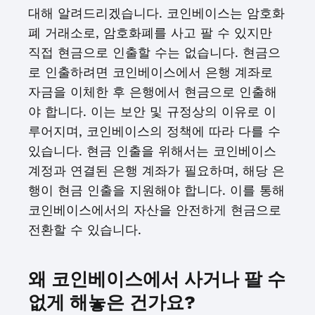
대해 알려드리겠습니다. 코인베이스는 암호화
폐 거래소로, 암호화폐를 사고 팔 수 있지만
직접 현금으로 인출할 수는 없습니다. 현금으
로 인출하려면 코인베이스에서 은행 계좌로
자금을 이체한 후 은행에서 현금으로 인출해
야 합니다. 이는 보안 및 규정상의 이유로 이
루어지며, 코인베이스의 정책에 따라 다를 수
있습니다. 현금 인출을 위해서는 코인베이스
계정과 연결된 은행 계좌가 필요하며, 해당 은
행이 현금 인출을 지원해야 합니다. 이를 통해
코인베이스에서의 자산을 안전하게 현금으로
전환할 수 있습니다.
왜 코인베이스에서 사거나 팔 수
없게 해놓은 건가요?