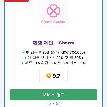
환영 제안 - Charm
+
첫 입금 * 30% (최대 KRW 300,000)
+
매 입금 보너스 * 20% (가끔 30%)
+
매주 10% 환급, 라이브 리베이트 1.2%
9.7
보너스 청구
보너스 청구