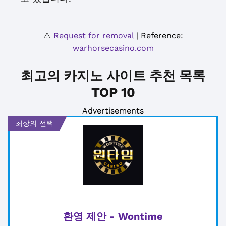
⚠️
Request for removal
| Reference:
warhorsecasino.com
최고의 카지노 사이트 추천 목록
TOP 10
Advertisements
최상의 선택
환영 제안 - Wontime