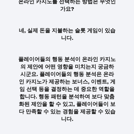
온라인 카지노를 선택하는 방법은 무엇인
가요?
네, 실제 돈을 지불하는 슬롯 게임이 있습
니다.
플레이어들의 행동 분석이 온라인 카지노
의 제안에 어떤 영향을 미치는지 궁금하
시군요. 플레이어들의 행동 분석은 온라
인 카지노가 제공하는 보너스, 이벤트, 게
임 선택 등을 결정하는 데 중요한 역할을
합니다. 행동 패턴을 분석하여 보다 맞춤
화된 제안을 할 수 있고, 플레이어들이 보
다 만족할 수 있는 경험을 제공할 수 있습
니다.