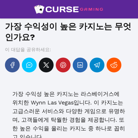
가장 수익성이 높은 카지노는 무엇
인가요?
이 대답을 공유하세요:
가장 수익성 높은 카지노는 라스베이거스에
위치한 Wynn Las Vegas입니다. 이 카지노는
고급스러운 서비스와 다양한 게임으로 유명하
며, 고객들에게 탁월한 경험을 제공합니다. 또
한 높은 수익을 올리는 카지노 중 하나로 꼽히
고 있습니다.