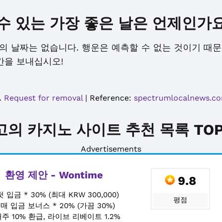
수 있는 가장 좋은 날은 언제인가
의 날짜는 없습니다. 행운은 예측할 수 없는 것이기 때문
간을 보내십시오!
️
Request for removal
| Reference:
spectrumlocalnews.c
고의 카지노 사이트 추천 목록 TOP 
Advertisements
환영 제안 - Wontime
9.8
첫 입금 * 30% (최대 KRW 300,000)
평점
+
매 입금 보너스 * 20% (가끔 30%)
주 10% 환급, 라이브 리베이트 1.2%