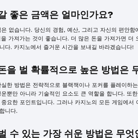
갈 좋은 금액은 얼마인가요?
은 없습니다. 당신의 경험, 예산, 그리고 자신의 편안함에
을 가져가는 것이 좋습니다. 더 많은 돈을 가져가면 더 오
니다. 카지노에서 즐거운 시간을 보내길 바라겠습니다!
돈을 벌 확률적으로 높은 방법은 
확실한 방법은 전략적으로 블랙잭이나 포커를 플레이하는 
운뿐만 아니라 기술적인 요소도 큰 역할을 합니다. 또한
 중요한 포인트입니다. 그러나 카지노의 모든 게임에서 
합니다.
벌 수 있는 가장 쉬운 방법은 무엇