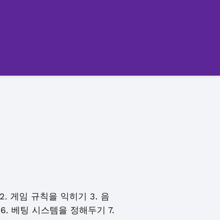
. 게임 규칙을 익히기 3. 음
6. 베팅 시스템을 정해두기 7.