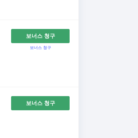
보너스 청구
보너스 청구
보너스 청구