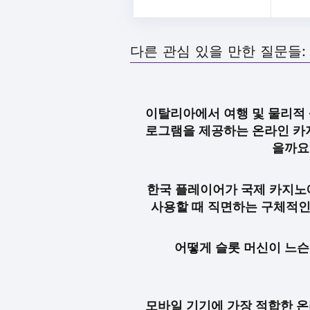
다른 관심 있을 만한 질문들:
이탈리아에서 여행 및 물리적 
로그램을 제공하는 온라인 카지
을까요
한국 플레이어가 국제 카지노
사용할 때 직면하는 구체적인
어떻게 슬롯 머신이 느슨
모바일 기기에 가장 적합한 온