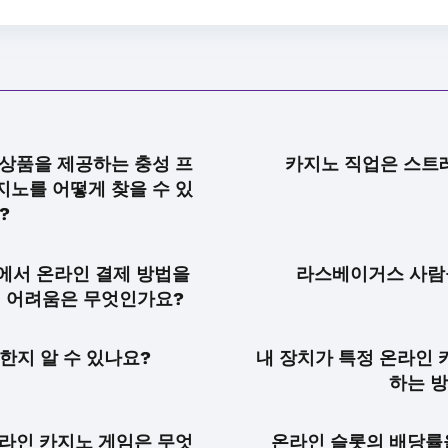
상품을 제공하는 충성 프
카지노 직업은 스트
노를 어떻게 찾을 수 있
?
에서 온라인 결제 방법을
라스베이거스 사람
 어려움은 무엇인가요?
한지 알 수 있나요?
내 장치가 특정 온라인
하는 
라인 카지노 게임은 무엇
온라인 슬롯의 배당률