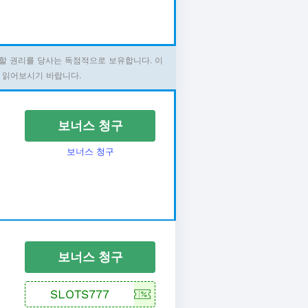
할 권리를 당사는 독점적으로 보유합니다. 이
 읽어보시기 바랍니다.
보너스 청구
보너스 청구
보너스 청구