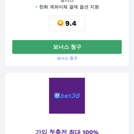
보너스
+
한화 계좌이체 결제 옵션 지원
9.4
보너스 청구
보너스 청구
가입 첫충전 최대 100%