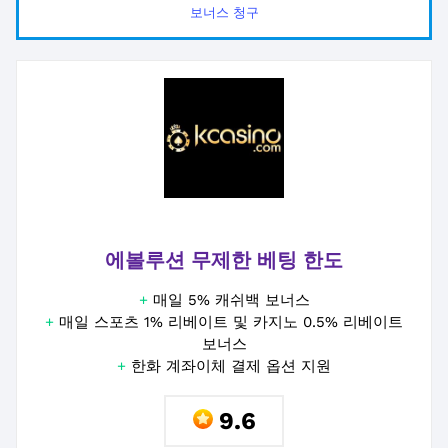
보너스 청구
에볼루션 무제한 베팅 한도
+
매일 5% 캐쉬백 보너스
+
매일 스포츠 1% 리베이트 및 카지노 0.5% 리베이트
보너스
+
한화 계좌이체 결제 옵션 지원
9.6