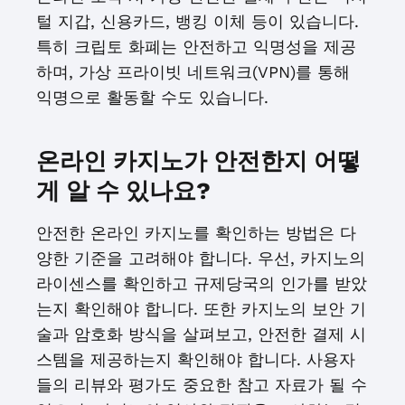
털 지갑, 신용카드, 뱅킹 이체 등이 있습니다.
특히 크립토 화폐는 안전하고 익명성을 제공
하며, 가상 프라이빗 네트워크(VPN)를 통해
익명으로 활동할 수도 있습니다.
온라인 카지노가 안전한지 어떻
게 알 수 있나요?
안전한 온라인 카지노를 확인하는 방법은 다
양한 기준을 고려해야 합니다. 우선, 카지노의
라이센스를 확인하고 규제당국의 인가를 받았
는지 확인해야 합니다. 또한 카지노의 보안 기
술과 암호화 방식을 살펴보고, 안전한 결제 시
스템을 제공하는지 확인해야 합니다. 사용자
들의 리뷰와 평가도 중요한 참고 자료가 될 수