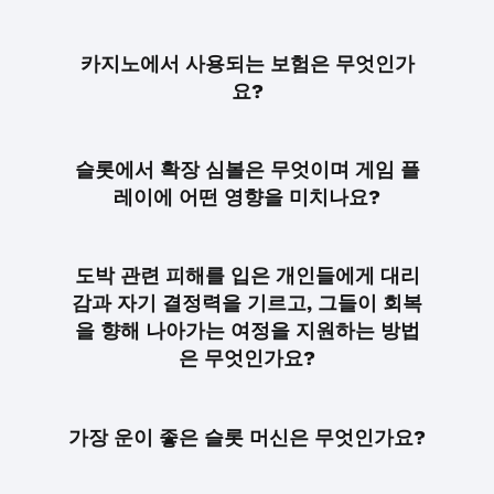
카지노에서 사용되는 보험은 무엇인가
요?
슬롯에서 확장 심볼은 무엇이며 게임 플
레이에 어떤 영향을 미치나요?
도박 관련 피해를 입은 개인들에게 대리
감과 자기 결정력을 기르고, 그들이 회복
을 향해 나아가는 여정을 지원하는 방법
은 무엇인가요?
가장 운이 좋은 슬롯 머신은 무엇인가요?