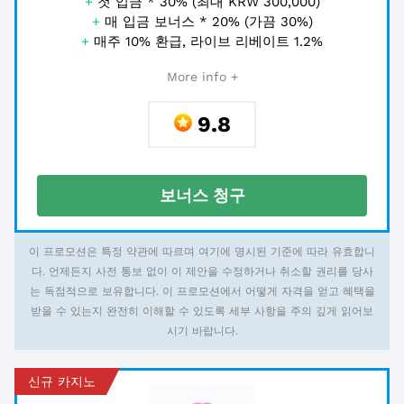
+
첫 입금 * 30% (최대 KRW 300,000)
+
매 입금 보너스 * 20% (가끔 30%)
+
매주 10% 환급, 라이브 리베이트 1.2%
More info +
9.8
보너스 청구
이 프로모션은 특정 약관에 따르며 여기에 명시된 기준에 따라 유효합니
다. 언제든지 사전 통보 없이 이 제안을 수정하거나 취소할 권리를 당사
는 독점적으로 보유합니다. 이 프로모션에서 어떻게 자격을 얻고 혜택을
받을 수 있는지 완전히 이해할 수 있도록 세부 사항을 주의 깊게 읽어보
시기 바랍니다.
신규 카지노