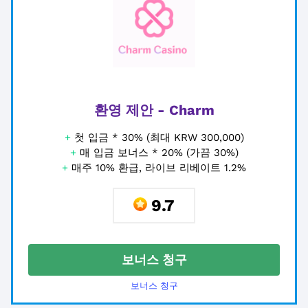
환영 제안 - Charm
+
첫 입금 * 30% (최대 KRW 300,000)
+
매 입금 보너스 * 20% (가끔 30%)
+
매주 10% 환급, 라이브 리베이트 1.2%
9.7
보너스 청구
보너스 청구