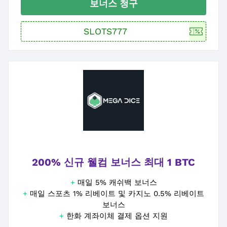
보너스 청구
200% 신규 웰컴 보너스 최대 1 BTC
+
매일 5% 캐쉬백 보너스
+
매일 스포츠 1% 리베이트 및 카지노 0.5% 리베이트
보너스
+
한화 계좌이체 결제 옵션 지원