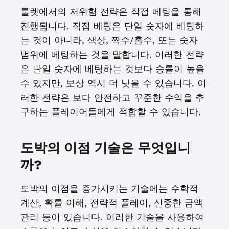
룰렛에서의 저위험 전략은 직접 베팅을 통해
진행됩니다. 직접 베팅은 단일 숫자에 베팅하
는 것이 아니라, 색상, 짝수/홀수, 또는 숫자
범위에 베팅하는 것을 말합니다. 이러한 전략
은 단일 숫자에 베팅하는 것보다 승률이 높을
수 있지만, 보상 역시 더 낮을 수 있습니다. 이
러한 전략은 보다 안전하고 꾸준한 수익을 추
구하는 플레이어들에게 적합할 수 있습니다.
도박의 이점 기술은 무엇입니
까?
도박의 이점을 증가시키는 기술에는 수학적
계산, 확률 이해, 전략적 플레이, 신중한 금액
관리 등이 있습니다. 이러한 기술을 사용하여