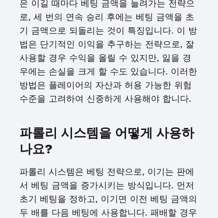
은 이길 때마다 베팅 금액을 늘려가는 전략으
로, 세 번의 연속 승리 후에는 베팅 금액을 초
기 금액으로 되돌리는 것이 특징입니다. 이 방
법은 단기적인 이익을 추구하는 전략으로, 잘
사용할 경우 수익을 올릴 수 있지만, 잃을 경
우에는 손실을 크게 할 수도 있습니다. 이러한
방법은 플레이어의 자산과 허용 가능한 위험
수준을 고려하여 신중하게 사용해야 합니다.
파롤리 시스템을 어떻게 사용하
나요?
파롤리 시스템은 베팅 전략으로, 이기는 판에
서 베팅 금액을 증가시키는 방식입니다. 먼저
초기 베팅을 정하고, 이기면 이전 베팅 금액의
두 배를 다음 베팅에 사용합니다. 패배할 경우