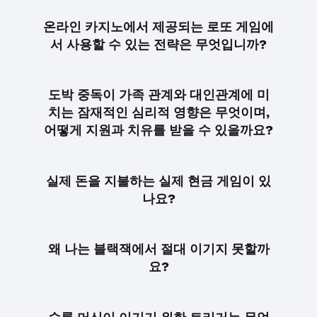
온라인 카지노에서 제공되는 로또 게임에
서 사용할 수 있는 전략은 무엇입니까?
도박 중독이 가족 관계와 대인관계에 미
치는 잠재적인 심리적 영향은 무엇이며,
어떻게 지원과 치유를 받을 수 있을까요?
실제 돈을 지불하는 실제 현금 게임이 있
나요?
왜 나는 블랙잭에서 절대 이기지 못할까
요?