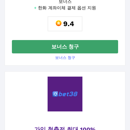
보너스
+
한화 계좌이체 결제 옵션 지원
9.4
보너스 청구
보너스 청구
가입 첫충전 최대 100%