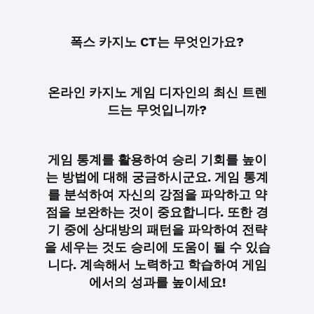
폭스 카지노 CT는 무엇인가요?
온라인 카지노 게임 디자인의 최신 트렌
드는 무엇입니까?
게임 통계를 활용하여 승리 기회를 높이
는 방법에 대해 궁금하시군요. 게임 통계
를 분석하여 자신의 강점을 파악하고 약
점을 보완하는 것이 중요합니다. 또한 경
기 중에 상대방의 패턴을 파악하여 전략
을 세우는 것도 승리에 도움이 될 수 있습
니다. 계속해서 노력하고 학습하여 게임
에서의 성과를 높이세요!