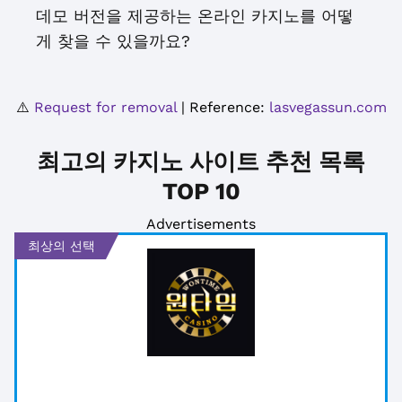
데모 버전을 제공하는 온라인 카지노를 어떻
게 찾을 수 있을까요?
⚠️
Request for removal
| Reference:
lasvegassun.com
최고의 카지노 사이트 추천 목록
TOP 10
Advertisements
최상의 선택