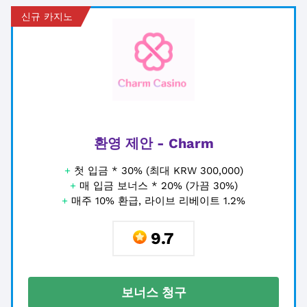
신규 카지노
환영 제안 - Charm
+
첫 입금 * 30% (최대 KRW 300,000)
+
매 입금 보너스 * 20% (가끔 30%)
+
매주 10% 환급, 라이브 리베이트 1.2%
9.7
보너스 청구