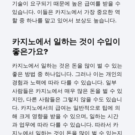
기술이 요구되기 때문에 높은 급여를 받을 수
있습니다. 이들은 카지노에서 가장 중요한 역
할 중 하나를 맡고 있어서 보상도 높습니다.
카지노에서 일하는 것이 수입이
좋은가요?
카지노에서 일하는 것은 돈을 많이 벌 수 있는
좋은 방법 중 하나입니다. 그러나 이는 개인의
경험과 노력에 따라 다를 수 있습니다. 일부
사람들은 카지노에서 매우 많은 돈을 벌 수 있
지만, 다른 사람들은 그렇지 않을 수도 있습니
다. 카지노에서의 급여는 일반적으로 팁에 의
해 크게 영향을 받을 수 있으며, 일하는 시간
과 업무에 따라 다를 수 있습니다. 따라서 카
지노에서 일하는 것이 돈을 많이 벌 수 있는지