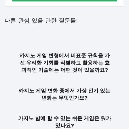
다른 관심 있을 만한 질문들:
카지노 게임 변형에서 비표준 규칙을 가
진 유리한 기회를 식별하고 활용하는 효
과적인 기술에는 어떤 것이 있을까요?
카지노 게임 변화 중에서 가장 인기 있는
변화는 무엇인가요?
카지노 밤에 할 수 있는 쉬운 게임은 뭐가
있나요?