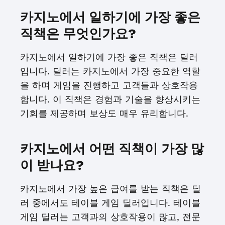
카지노에서 일하기에 가장 좋은
직책은 무엇인가요?
카지노에서 일하기에 가장 좋은 직책은 딜러
입니다. 딜러는 카지노에서 가장 중요한 역할
을 하며 게임을 진행하고 고객들과 상호작용
합니다. 이 직책은 경험과 기술을 향상시키는
기회를 제공하며 보상도 매우 유리합니다.
카지노에서 어떤 직책이 가장 많
이 받나요?
카지노에서 가장 높은 급여를 받는 직책은 딜
러 중에서도 테이블 게임 딜러입니다. 테이블
게임 딜러는 고객과의 상호작용이 많고, 전문