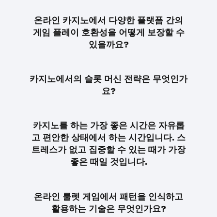
온라인 카지노에서 다양한 플랫폼 간의
게임 플레이 호환성을 어떻게 보장할 수
있을까요?
카지노에서의 슬롯 머신 전략은 무엇인가
요?
카지노를 하는 가장 좋은 시간은 자유롭
고 편안한 상태에서 하는 시간입니다. 스
트레스가 없고 집중할 수 있는 때가 가장
좋은 때일 것입니다.
온라인 룰렛 게임에서 패턴을 인식하고
활용하는 기술은 무엇인가요?