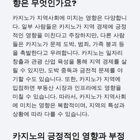
향은 무엇인가요?
카지노가 지역사회에 미치는 영향은 다양합니
다. 일부 사람들은 카지노가 지역 경제에 긍정
적인 영향을 미친다고 주장하지만, 다른 사람
들은 카지노가 문제 도박, 범죄, 가족 붕괴 등
을 촉발한다고 우려합니다. 카지노는 일자리
창출과 관광 산업 육성을 통해 지역 경제를 살
릴 수 있지만, 도박 중독과 금전적 문제를 야
기할 수도 있습니다. 또한, 카지노가 지역에
입점하면 부동산 시장과 인프라에도 영향을
미칠 수 있습니다. 따라서, 카지노가 지역사회
에 미치는 영향은 복합적이며, 지역의 특성과
상황에 따라 다를 수 있습니다.
카지노의 긍정적인 영향과 부정