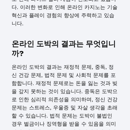
다. 이러한 변화로 인해 온라인 카지노는 기술
혁신과 플레이 경험의 향상에 주력하고 있습
니다.
온라인 도박의 결과는 무엇입니
까?
온라인 도박의 결과는 재정적 문제, 중독, 정
신 건강 문제, 법적 문제 및 사회적 문제를 포
함합니다. 재정적 문제로는 돈을 잃는 것과 빚
을 갚지 못하는 것이 있습니다. 중독은 도박으
로 인한 심리적 의존성을 의미하며, 정신 건강
문제는 스트레스, 우울증 및 자살 생각을 초래
할 수 있습니다. 법적 문제는 도박이 불법인
경우 벌금이나 징역형을 받을 수 있음을 의미