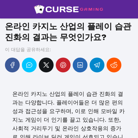
온라인 카지노 산업의 플레이 습관
진화의 결과는 무엇인가요?
이 대답을 공유하세요:
온라인 카지노 산업의 플레이 습관 진화의 결
과는 다양합니다. 플레이어들은 더 많은 편의
성과 접근성을 요구하며, 이로 인해 모바일 카
지노 게임이 더 인기를 끌고 있습니다. 또한,
사회적 거리두기 및 온라인 상호작용의 증가
로 인해 라이브 딜러 게임이 선호되고 있습니