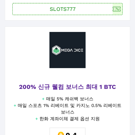
200% 신규 웰컴 보너스 최대 1 BTC
+
매일 5% 캐쉬백 보너스
+
매일 스포츠 1% 리베이트 및 카지노 0.5% 리베이트
보너스
+
한화 계좌이체 결제 옵션 지원