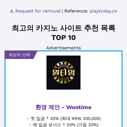
⚠️
Request for removal
| Reference:
playtoday.co
최고의 카지노 사이트 추천 목록
TOP 10
Advertisements
최상의 선택
환영 제안 - Wontime
+
첫 입금 * 30% (최대 KRW 300,000)
+
매 입금 보너스 * 20% (가끔 30%)