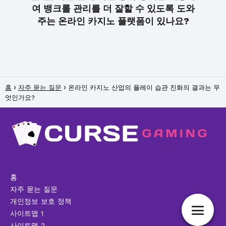
여 뱅크롤 관리를 더 잘할 수 있도록 도와
주는 온라인 카지노 플랫폼이 있나요?
홈
자주 묻는 질문
온라인 카지노 산업의 플레이 습관 진화의 결과는 무
엇인가요?
홈
자주 묻는 질문
개인정보 보호 정책
사이트맵 1
사이트맵 2