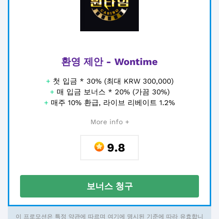
환영 제안 - Wontime
+
첫 입금 * 30% (최대 KRW 300,000)
+
매 입금 보너스 * 20% (가끔 30%)
+
매주 10% 환급, 라이브 리베이트 1.2%
More info +
9.8
보너스 청구
이 프로모션은 특정 약관에 따르며 여기에 명시된 기준에 따라 유효합니