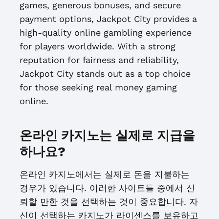
games, generous bonuses, and secure
payment options, Jackpot City provides a
high-quality online gambling experience
for players worldwide. With a strong
reputation for fairness and reliability,
Jackpot City stands out as a top choice
for those seeking real money gaming
online.
온라인 카지노는 실제로 지급을
하나요?
온라인 카지노에서는 실제로 돈을 지불하는
경우가 있습니다. 이러한 사이트들 중에서 신
뢰할 만한 것을 선택하는 것이 중요합니다. 자
신이 선택하는 카지노가 라이센스를 보유하고