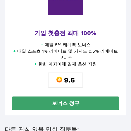
가입 첫충전 최대 100%
+
매일 5% 캐쉬백 보너스
+
매일 스포츠 1% 리베이트 및 카지노 0.5% 리베이트
보너스
+
한화 계좌이체 결제 옵션 지원
9.6
보너스 청구
다른 관심 있을 만한 질문들: