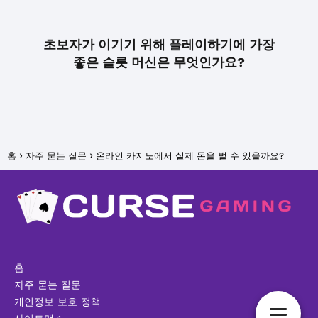
초보자가 이기기 위해 플레이하기에 가장
좋은 슬롯 머신은 무엇인가요?
홈
자주 묻는 질문
온라인 카지노에서 실제 돈을 벌 수 있을까요?
홈
자주 묻는 질문
개인정보 보호 정책