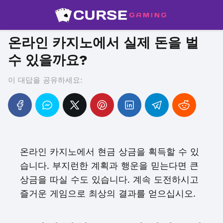
온라인 카지노에서 실제 돈을 벌
수 있을까요?
이 대답을 공유하세요:
온라인 카지노에서 현금 상금을 획득할 수 있
습니다. 부지런한 계획과 행운을 믿는다면 큰
상금을 따실 수도 있습니다. 계속 도전하시고
즐거운 게임으로 최상의 결과를 얻으십시오.