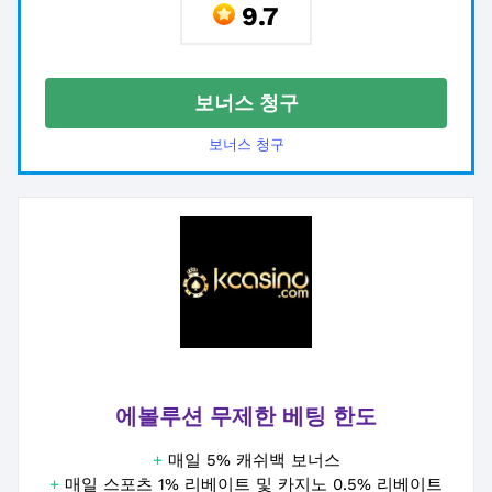
9.7
보너스 청구
보너스 청구
에볼루션 무제한 베팅 한도
+
매일 5% 캐쉬백 보너스
+
매일 스포츠 1% 리베이트 및 카지노 0.5% 리베이트