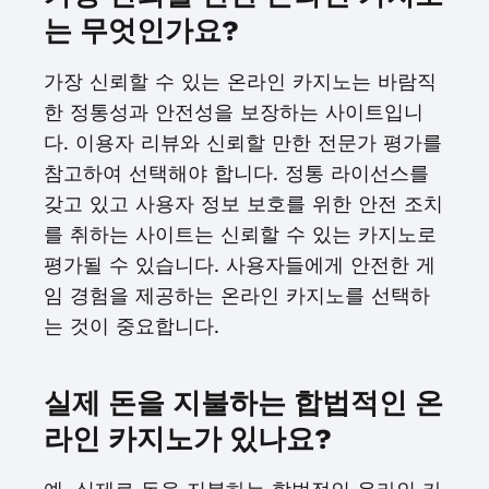
는 무엇인가요?
가장 신뢰할 수 있는 온라인 카지노는 바람직
한 정통성과 안전성을 보장하는 사이트입니
다. 이용자 리뷰와 신뢰할 만한 전문가 평가를
참고하여 선택해야 합니다. 정통 라이선스를
갖고 있고 사용자 정보 보호를 위한 안전 조치
를 취하는 사이트는 신뢰할 수 있는 카지노로
평가될 수 있습니다. 사용자들에게 안전한 게
임 경험을 제공하는 온라인 카지노를 선택하
는 것이 중요합니다.
실제 돈을 지불하는 합법적인 온
라인 카지노가 있나요?