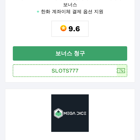
보너스
+
한화 계좌이체 결제 옵션 지원
9.6
보너스 청구