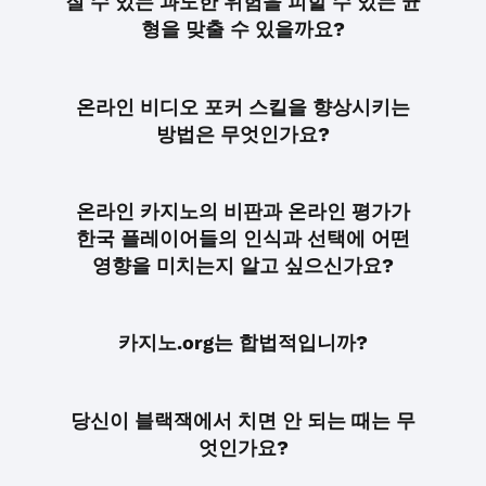
질 수 있는 과도한 위험을 피할 수 있는 균
형을 맞출 수 있을까요?
온라인 비디오 포커 스킬을 향상시키는
방법은 무엇인가요?
온라인 카지노의 비판과 온라인 평가가
한국 플레이어들의 인식과 선택에 어떤
영향을 미치는지 알고 싶으신가요?
카지노.org는 합법적입니까?
당신이 블랙잭에서 치면 안 되는 때는 무
엇인가요?