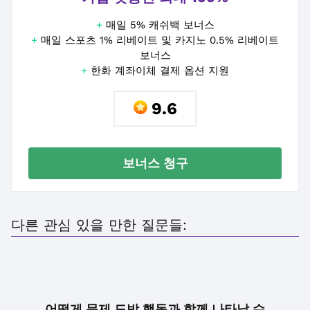
+
매일 5% 캐쉬백 보너스
+
매일 스포츠 1% 리베이트 및 카지노 0.5% 리베이트
보너스
+
한화 계좌이체 결제 옵션 지원
9.6
보너스 청구
다른 관심 있을 만한 질문들:
어떻게 문제 도박 행동과 함께 나타날 수