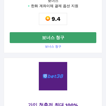
보너스
+
한화 계좌이체 결제 옵션 지원
9.4
보너스 청구
보너스 청구
가입 첫충전 최대 100%