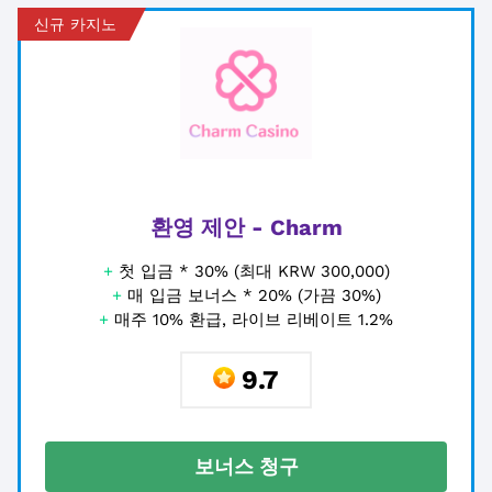
신규 카지노
환영 제안 - Charm
+
첫 입금 * 30% (최대 KRW 300,000)
+
매 입금 보너스 * 20% (가끔 30%)
+
매주 10% 환급, 라이브 리베이트 1.2%
9.7
보너스 청구