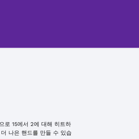
으로 15에서 2에 대해 히트하
 더 나은 핸드를 만들 수 있습