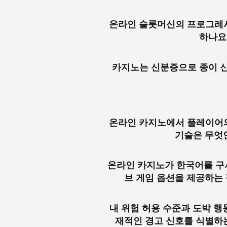
온라인 슬롯머신의 프로그레
하나요
카지노는 신분증으로 종이 
온라인 카지노에서 플레이어
기술은 무엇
온라인 카지노가 한국어를 구
브 게임 옵션을 제공하는
내 위험 허용 수준과 도박 행
재적인 경고 신호를 식별하