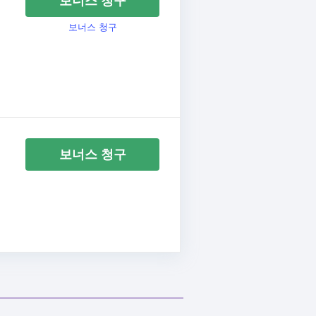
보너스 청구
보너스 청구
보너스 청구