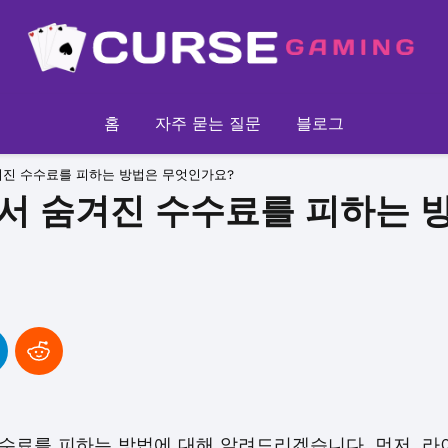
홈
자주 묻는 질문
블로그
진 수수료를 피하는 방법은 무엇인가요?
서 숨겨진 수수료를 피하는 
수료를 피하는 방법에 대해 알려드리겠습니다. 먼저, 라