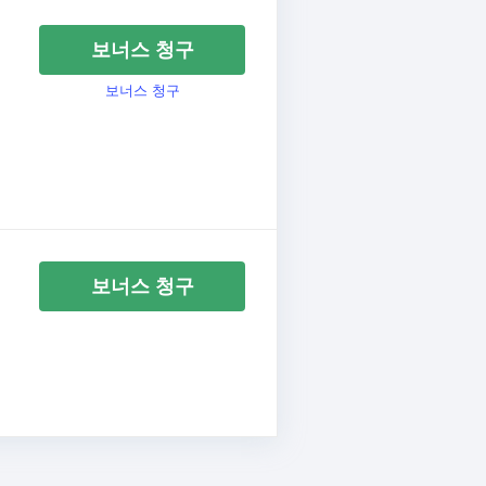
보너스 청구
보너스 청구
보너스 청구