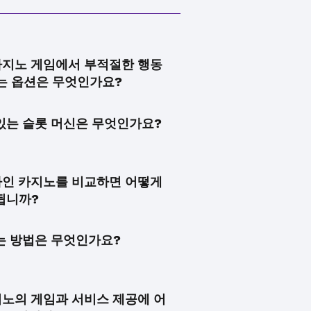
지노 게임에서 부적절한 행동
있는 옵션은 무엇인가요?
있는 슬롯 머신은 무엇인가요?
인 카지노를 비교하면 어떻게
됩니까?
는 방법은 무엇인가요?
지노의 게임과 서비스 제공에 어