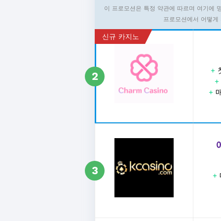
이 프로모션은 특정 약관에 따르며 여기에 
프로모션에서 어떻게 
신규 카지노
+
2
+
매
3
+