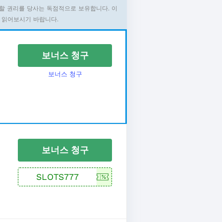
할 권리를 당사는 독점적으로 보유합니다. 이
 읽어보시기 바랍니다.
보너스 청구
보너스 청구
보너스 청구