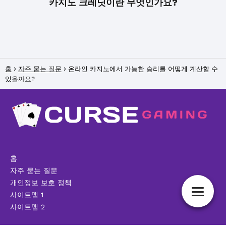
카지노 크레딧이란 무엇인가요?
홈
자주 묻는 질문
온라인 카지노에서 가능한 승리를 어떻게 계산할 수
있을까요?
홈
자주 묻는 질문
개인정보 보호 정책
사이트맵 1
사이트맵 2