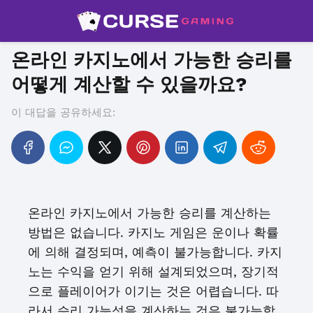
온라인 카지노에서 가능한 승리를
어떻게 계산할 수 있을까요?
이 대답을 공유하세요:
온라인 카지노에서 가능한 승리를 계산하는
방법은 없습니다. 카지노 게임은 운이나 확률
에 의해 결정되며, 예측이 불가능합니다. 카지
노는 수익을 얻기 위해 설계되었으며, 장기적
으로 플레이어가 이기는 것은 어렵습니다. 따
라서 승리 가능성을 계산하는 것은 불가능합