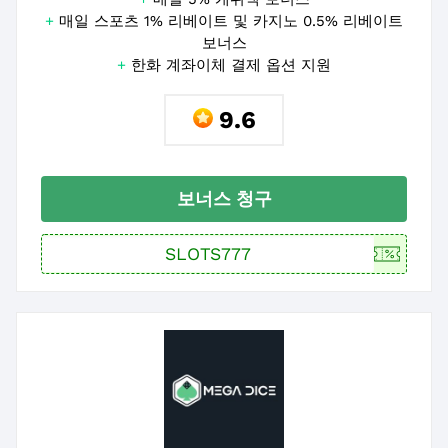
+
매일 스포츠 1% 리베이트 및 카지노 0.5% 리베이트
보너스
+
한화 계좌이체 결제 옵션 지원
9.6
보너스 청구