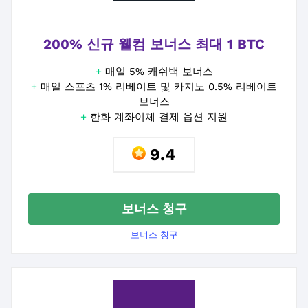
200% 신규 웰컴 보너스 최대 1 BTC
+
매일 5% 캐쉬백 보너스
+
매일 스포츠 1% 리베이트 및 카지노 0.5% 리베이트
보너스
+
한화 계좌이체 결제 옵션 지원
9.4
보너스 청구
보너스 청구