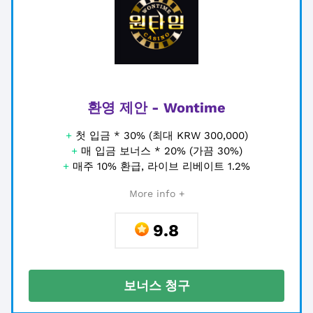
환영 제안 - Wontime
+
첫 입금 * 30% (최대 KRW 300,000)
+
매 입금 보너스 * 20% (가끔 30%)
+
매주 10% 환급, 라이브 리베이트 1.2%
More info +
9.8
보너스 청구