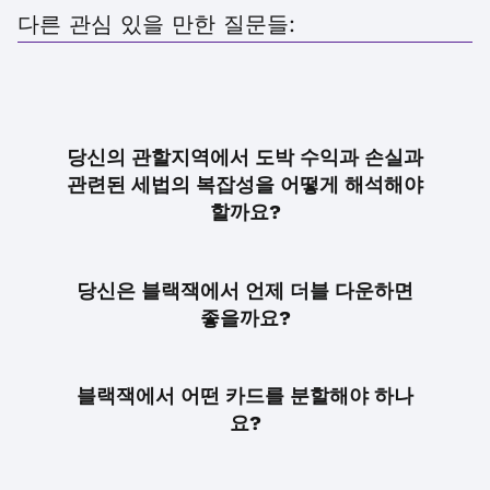
다른 관심 있을 만한 질문들:
당신의 관할지역에서 도박 수익과 손실과
관련된 세법의 복잡성을 어떻게 해석해야
할까요?
당신은 블랙잭에서 언제 더블 다운하면
좋을까요?
블랙잭에서 어떤 카드를 분할해야 하나
요?