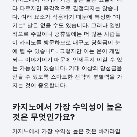
라 다르지만 즉각적으로 결정되지는 않습니
다. 여러 요소가 작용하기 때문에 특정한 "이
기는" 날은 없을 수도 있습니다. 그러나 일반
적으로 주말이나 공휴일에는 더 많은 사람들
이 카지노를 방문하므로 대규모 당첨금이 눈
에 띌 수 있습니다. 그렇지만 이는 운이 개입
되는 이야기이기 때문에 언제든지 이길 수 있
는 가능성이 있습니다. 기대 이상의 당첨금을
얻을 수 있도록 스마트한 전략과 분별력을 가
지는 것이 중요합니다.
카지노에서 가장 수익성이 높은
것은 무엇인가요?
카지노에서 가장 수익성 높은 것은 바카라입