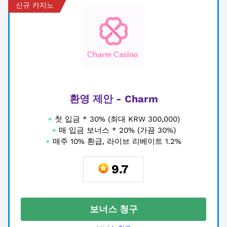
신규 카지노
환영 제안 - Charm
+
첫 입금 * 30% (최대 KRW 300,000)
+
매 입금 보너스 * 20% (가끔 30%)
+
매주 10% 환급, 라이브 리베이트 1.2%
9.7
보너스 청구