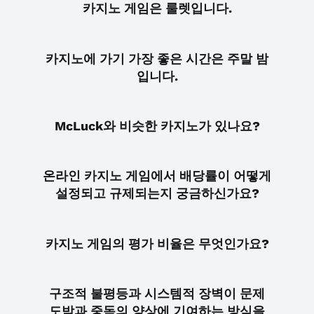
카지노 게임은 룰렛입니다.
카지노에 가기 가장 좋은 시간은 주말 밤
입니다.
McLuck와 비슷한 카지노가 있나요?
온라인 카지노 게임에서 배당률이 어떻게
설정되고 규제되는지 궁금하신가요?
카지노 게임의 평가 비율은 무엇인가요?
구조적 불평등과 시스템적 장벽이 문제
도박과 중독의 양상에 기여하는 방식을