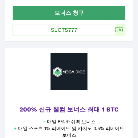
보너스 청구
200% 신규 웰컴 보너스 최대 1 BTC
+
매일 5% 캐쉬백 보너스
+
매일 스포츠 1% 리베이트 및 카지노 0.5% 리베이트
보너스