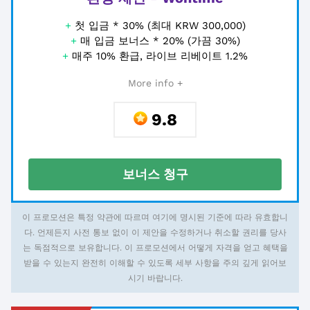
+
첫 입금 * 30% (최대 KRW 300,000)
+
매 입금 보너스 * 20% (가끔 30%)
+
매주 10% 환급, 라이브 리베이트 1.2%
More info +
9.8
보너스 청구
이 프로모션은 특정 약관에 따르며 여기에 명시된 기준에 따라 유효합니
다. 언제든지 사전 통보 없이 이 제안을 수정하거나 취소할 권리를 당사
는 독점적으로 보유합니다. 이 프로모션에서 어떻게 자격을 얻고 혜택을
받을 수 있는지 완전히 이해할 수 있도록 세부 사항을 주의 깊게 읽어보
시기 바랍니다.