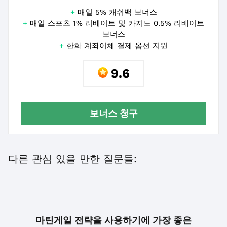
+
매일 5% 캐쉬백 보너스
+
매일 스포츠 1% 리베이트 및 카지노 0.5% 리베이트
보너스
+
한화 계좌이체 결제 옵션 지원
9.6
보너스 청구
다른 관심 있을 만한 질문들:
마틴게일 전략을 사용하기에 가장 좋은