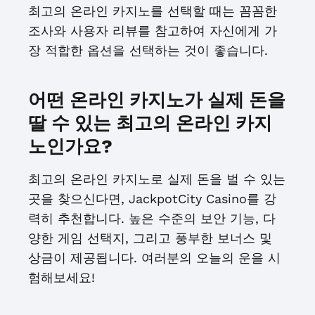
최고의 온라인 카지노를 선택할 때는 꼼꼼한
조사와 사용자 리뷰를 참고하여 자신에게 가
장 적합한 옵션을 선택하는 것이 좋습니다.
어떤 온라인 카지노가 실제 돈을
딸 수 있는 최고의 온라인 카지
노인가요?
최고의 온라인 카지노로 실제 돈을 벌 수 있는
곳을 찾으신다면, JackpotCity Casino를 강
력히 추천합니다. 높은 수준의 보안 기능, 다
양한 게임 선택지, 그리고 풍부한 보너스 및
상금이 제공됩니다. 여러분의 오늘의 운을 시
험해보세요!