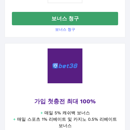
보너스 청구
보너스 청구
가입 첫충전 최대 100%
+
매일 5% 캐쉬백 보너스
+
매일 스포츠 1% 리베이트 및 카지노 0.5% 리베이트
보너스