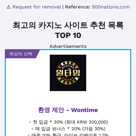
⚠️
Request for removal
| Reference:
500nations.com
최고의 카지노 사이트 추천 목록
TOP 10
Advertisements
최상의 선택
환영 제안 - Wontime
+
첫 입금 * 30% (최대 KRW 300,000)
+
매 입금 보너스 * 20% (가끔 30%)
+
매주 10% 환급, 라이브 리베이트 1.2%