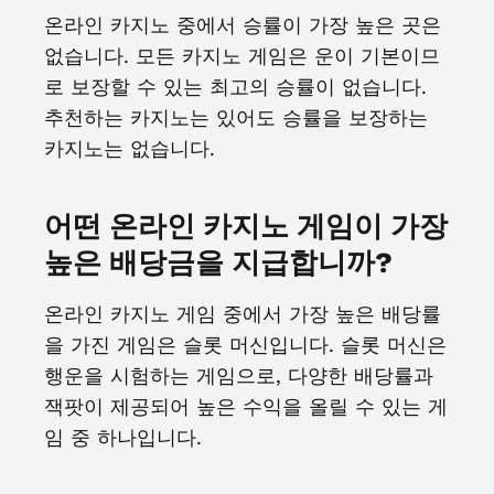
온라인 카지노 중에서 승률이 가장 높은 곳은
없습니다. 모든 카지노 게임은 운이 기본이므
로 보장할 수 있는 최고의 승률이 없습니다.
추천하는 카지노는 있어도 승률을 보장하는
카지노는 없습니다.
어떤 온라인 카지노 게임이 가장
높은 배당금을 지급합니까?
온라인 카지노 게임 중에서 가장 높은 배당률
을 가진 게임은 슬롯 머신입니다. 슬롯 머신은
행운을 시험하는 게임으로, 다양한 배당률과
잭팟이 제공되어 높은 수익을 올릴 수 있는 게
임 중 하나입니다.