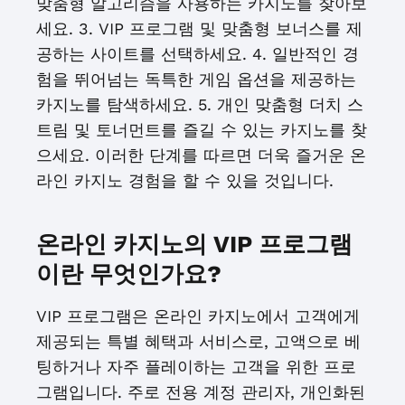
맞춤형 알고리즘을 사용하는 카지노를 찾아보
세요. 3. VIP 프로그램 및 맞춤형 보너스를 제
공하는 사이트를 선택하세요. 4. 일반적인 경
험을 뛰어넘는 독특한 게임 옵션을 제공하는
카지노를 탐색하세요. 5. 개인 맞춤형 더치 스
트림 및 토너먼트를 즐길 수 있는 카지노를 찾
으세요. 이러한 단계를 따르면 더욱 즐거운 온
라인 카지노 경험을 할 수 있을 것입니다.
온라인 카지노의 VIP 프로그램
이란 무엇인가요?
VIP 프로그램은 온라인 카지노에서 고객에게
제공되는 특별 혜택과 서비스로, 고액으로 베
팅하거나 자주 플레이하는 고객을 위한 프로
그램입니다. 주로 전용 계정 관리자, 개인화된