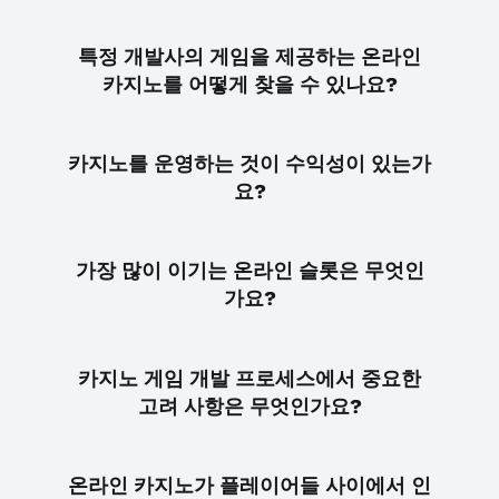
특정 개발사의 게임을 제공하는 온라인
카지노를 어떻게 찾을 수 있나요?
카지노를 운영하는 것이 수익성이 있는가
요?
가장 많이 이기는 온라인 슬롯은 무엇인
가요?
카지노 게임 개발 프로세스에서 중요한
고려 사항은 무엇인가요?
온라인 카지노가 플레이어들 사이에서 인