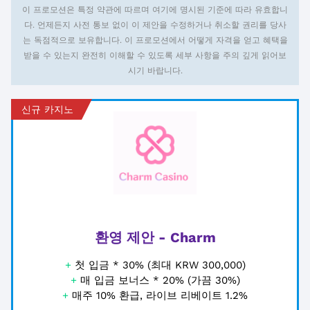
이 프로모션은 특정 약관에 따르며 여기에 명시된 기준에 따라 유효합니
다. 언제든지 사전 통보 없이 이 제안을 수정하거나 취소할 권리를 당사
는 독점적으로 보유합니다. 이 프로모션에서 어떻게 자격을 얻고 혜택을
받을 수 있는지 완전히 이해할 수 있도록 세부 사항을 주의 깊게 읽어보
시기 바랍니다.
신규 카지노
환영 제안 - Charm
+
첫 입금 * 30% (최대 KRW 300,000)
+
매 입금 보너스 * 20% (가끔 30%)
+
매주 10% 환급, 라이브 리베이트 1.2%