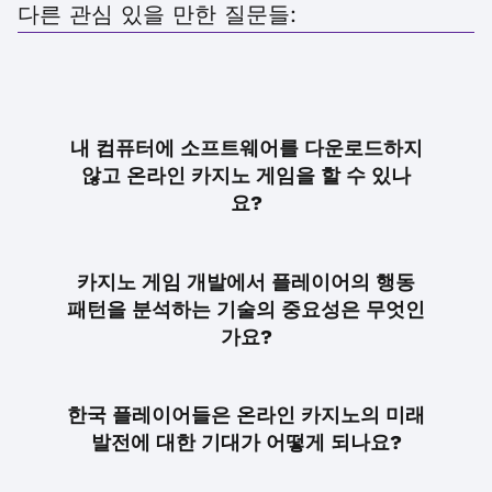
다른 관심 있을 만한 질문들:
내 컴퓨터에 소프트웨어를 다운로드하지
않고 온라인 카지노 게임을 할 수 있나
요?
카지노 게임 개발에서 플레이어의 행동
패턴을 분석하는 기술의 중요성은 무엇인
가요?
한국 플레이어들은 온라인 카지노의 미래
발전에 대한 기대가 어떻게 되나요?