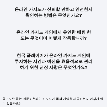
온라인 카지노가 신뢰할 만하고 안전한지
확인하는 방법은 무엇인가요?
온라인 카지노 게임에서 유연한 베팅 한
도는 무엇이며 어떻게 작동합니까?
한국 플레이어가 온라인 카지노 게임에
투자하는 시간과 예산을 효율적으로 관리
하기 위한 권장 사항은 무엇인가요?
홈
자주 묻는 질문
온라인 카지노가 독점 게임을 제공하는지 어떻게 알
수 있을까요?