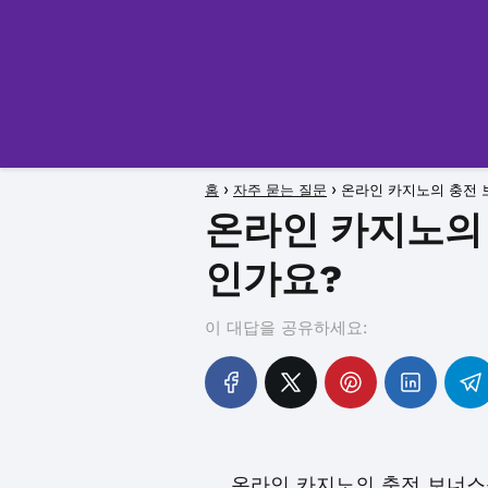
홈
자주 묻는 질문
온라인 카지노의 충전 
온라인 카지노의
인가요?
이 대답을 공유하세요:
온라인 카지노의 충전 보너스