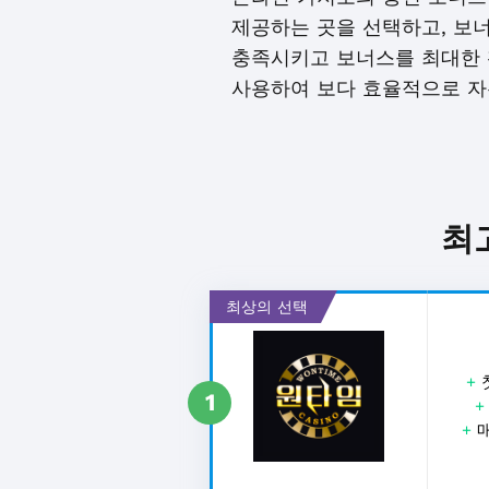
제공하는 곳을 선택하고, 보
충족시키고 보너스를 최대한 
사용하여 보다 효율적으로 자
최
최상의 선택
+
1
+
매