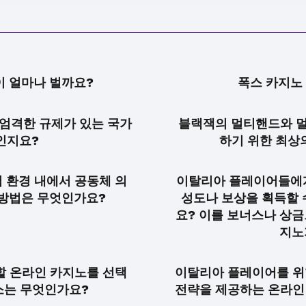
 얼마나 벌까요?
폭스 카지노
엄격한 규제가 있는 국가
블랙잭의 멀티핸드와 멀
인지요?
하기 위한 최상
 환경 내에서 공동체 의
이탈리아 플레이어들에게
 방법은 무엇인가요?
성도나 보상을 획득할 
요? 이를 보너스나 상금
지노
레이할 온라인 카지노를 선택
이탈리아 플레이어를 위
소는 무엇인가요?
전략을 제공하는 온라인