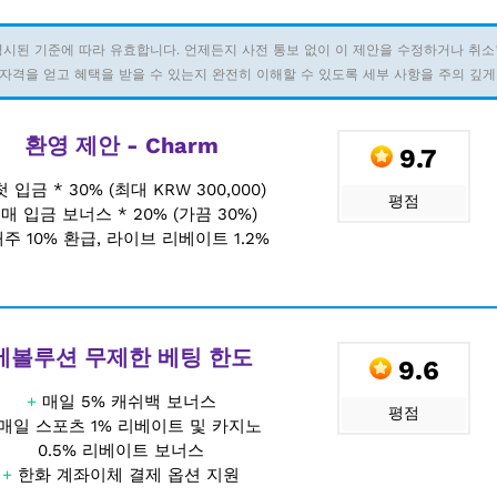
명시된 기준에 따라 유효합니다. 언제든지 사전 통보 없이 이 제안을 수정하거나 취소
자격을 얻고 혜택을 받을 수 있는지 완전히 이해할 수 있도록 세부 사항을 주의 깊게
환영 제안 - Charm
9.7
첫 입금 * 30% (최대 KRW 300,000)
평점
+
매 입금 보너스 * 20% (가끔 30%)
주 10% 환급, 라이브 리베이트 1.2%
에볼루션 무제한 베팅 한도
9.6
+
매일 5% 캐쉬백 보너스
평점
매일 스포츠 1% 리베이트 및 카지노
0.5% 리베이트 보너스
+
한화 계좌이체 결제 옵션 지원