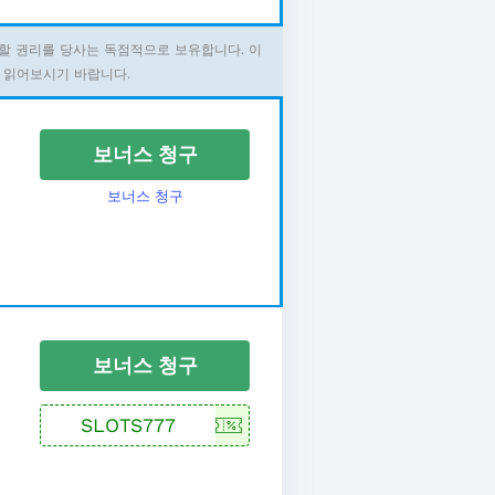
할 권리를 당사는 독점적으로 보유합니다. 이
 읽어보시기 바랍니다.
보너스 청구
보너스 청구
보너스 청구