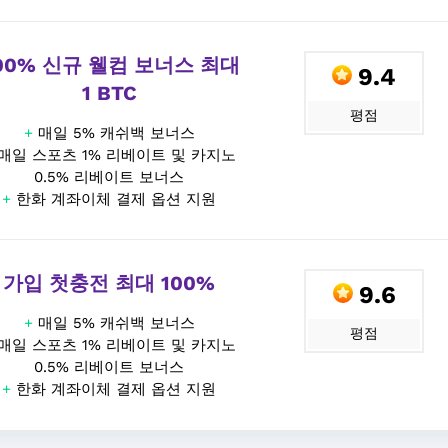
00% 신규 웰컴 보너스 최대
9.4
1 BTC
평점
+
매일 5% 캐쉬백 보너스
매일 스포츠 1% 리베이트 및 카지노
0.5% 리베이트 보너스
+
한화 계좌이체 결제 옵션 지원
가입 첫충전 최대 100%
9.6
+
매일 5% 캐쉬백 보너스
평점
매일 스포츠 1% 리베이트 및 카지노
0.5% 리베이트 보너스
+
한화 계좌이체 결제 옵션 지원