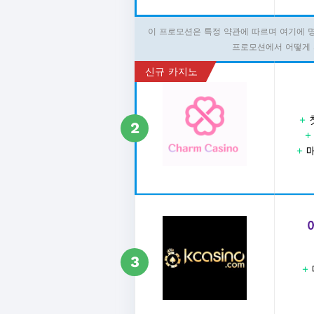
이 프로모션은 특정 약관에 따르며 여기에 
프로모션에서 어떻게 
신규 카지노
+
2
+
매
3
+