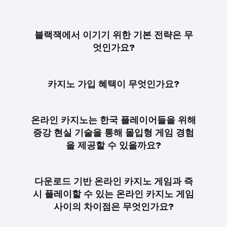
블랙잭에서 이기기 위한 기본 전략은 무
엇인가요?
카지노 가입 혜택이 무엇인가요?
온라인 카지노는 한국 플레이어들을 위해
증강 현실 기술을 통해 몰입형 게임 경험
을 제공할 수 있을까요?
다운로드 기반 온라인 카지노 게임과 즉
시 플레이할 수 있는 온라인 카지노 게임
사이의 차이점은 무엇인가요?