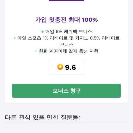
가입 첫충전 최대 100%
+
매일 5% 캐쉬백 보너스
+
매일 스포츠 1% 리베이트 및 카지노 0.5% 리베이트
보너스
+
한화 계좌이체 결제 옵션 지원
9.6
보너스 청구
다른 관심 있을 만한 질문들: