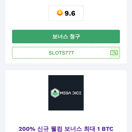
9.6
보너스 청구
200% 신규 웰컴 보너스 최대 1 BTC