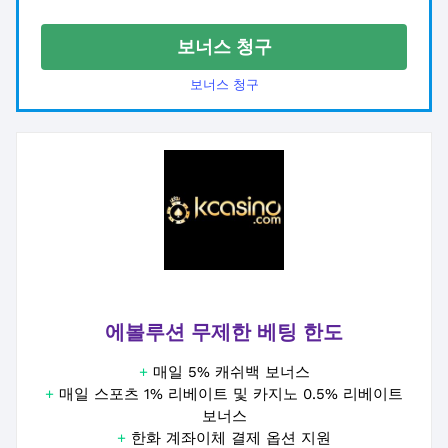
보너스 청구
보너스 청구
에볼루션 무제한 베팅 한도
+
매일 5% 캐쉬백 보너스
+
매일 스포츠 1% 리베이트 및 카지노 0.5% 리베이트
보너스
+
한화 계좌이체 결제 옵션 지원