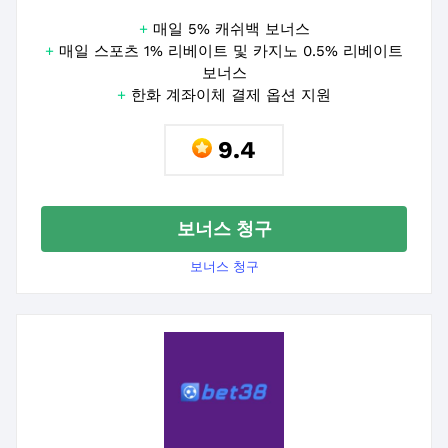
+
매일 5% 캐쉬백 보너스
+
매일 스포츠 1% 리베이트 및 카지노 0.5% 리베이트
보너스
+
한화 계좌이체 결제 옵션 지원
9.4
보너스 청구
보너스 청구