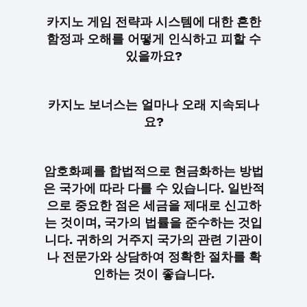
카지노 게임 전략과 시스템에 대한 흔한
함정과 오해를 어떻게 인식하고 피할 수
있을까요?
카지노 보너스는 얼마나 오래 지속되나
요?
암호화폐를 합법적으로 현금화하는 방법
은 국가에 따라 다를 수 있습니다. 일반적
으로 중요한 점은 세금을 제대로 신고하
는 것이며, 국가의 법률을 준수하는 것입
니다. 귀하의 거주지 국가의 관련 기관이
나 전문가와 상담하여 정확한 절차를 확
인하는 것이 좋습니다.