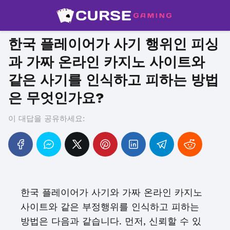
한국 플레이어가 사기 행위인 피싱
과 가짜 온라인 카지노 사이트와
같은 사기를 인식하고 피하는 방법
은 무엇인가요?
이 대답을 공유하세요:
한국 플레이어가 사기와 가짜 온라인 카지노
사이트와 같은 부정행위를 인식하고 피하는
방법은 다음과 같습니다. 먼저, 신뢰할 수 있