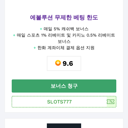
에볼루션 무제한 베팅 한도
+
매일 5% 캐쉬백 보너스
+
매일 스포츠 1% 리베이트 및 카지노 0.5% 리베이트
보너스
+
한화 계좌이체 결제 옵션 지원
9.6
보너스 청구