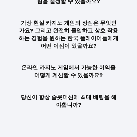
림을 설정할 수 있을까요?
가상 현실 카지노 게임의 장점은 무엇인
가요? 그리고 완전히 몰입하고 상호 작용
하는 경험을 원하는 한국 플레이어들에게
어떤 이점이 있을까요?
온라인 카지노 게임에서 가능한 이익을
어떻게 계산할 수 있을까요?
당신이 항상 슬롯머신에 최대 베팅을 해
야합니까?