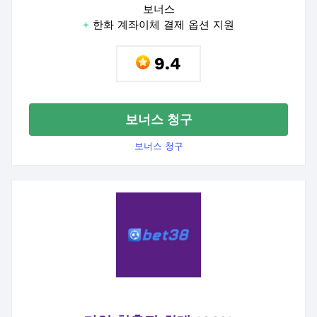
보너스
+
한화 계좌이체 결제 옵션 지원
9.4
보너스 청구
보너스 청구