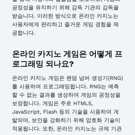
공정성을 유지하기 위해 감독 기관의 감독을
받습니다. 이러한 방식으로 온라인 카지노는
사용자에게 편리하고 즐거운 게임 경험을 제
공합니다.
온라인 카지노 게임은 어떻게 프
로그래밍 되나요?
온라인 카지노 게임은 랜덤 넘버 생성기(RNG)
를 사용하여 프로그래밍됩니다. RNG는 예측
할 수 없는 결과를 생성하여 게임의 공정성을
보장합니다. 게임은 주로 HTML5,
JavaScript, Flash 등의 기술을 사용하여 개
발되며, 보안을 강화하기 위해 암호화 기술이
적용됩니다. 또한, 온라인 카지노는 규제 기관