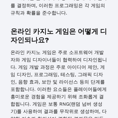
를 결정하며, 이러한 프로그래밍은 각 게임의
규칙과 확률을 준수합니다.
온라인 카지노 게임은 어떻게 디
자인되나요?
온라인 카지노 게임은 주로 소프트웨어 개발
자와 게임 디자이너들이 협력하여 디자인됩니
다. 게임 개발 과정은 주로 아이디어 제안, 게
임 디자인, 프로그래밍, 테스팅, 그래픽 디자
인, 음향 효과, 보안 및 라이선스 등의 단계를
포함합니다. 이러한 요소들은 플레이어들에게
흥미로운 경험을 제공하기 위해 조화롭게 결
합됩니다. 게임은 보통 RNG(랜덤 넘버 생성
기)를 사용하여 결과를 무작위로 생성하며, 다