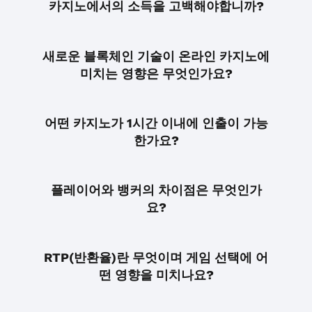
카지노에서의 소득을 고백해야합니까?
새로운 블록체인 기술이 온라인 카지노에
미치는 영향은 무엇인가요?
어떤 카지노가 1시간 이내에 인출이 가능
한가요?
플레이어와 뱅커의 차이점은 무엇인가
요?
RTP(반환율)란 무엇이며 게임 선택에 어
떤 영향을 미치나요?