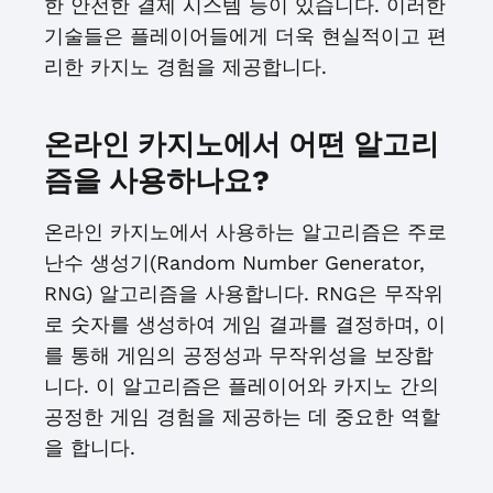
한 안전한 결제 시스템 등이 있습니다. 이러한
기술들은 플레이어들에게 더욱 현실적이고 편
리한 카지노 경험을 제공합니다.
온라인 카지노에서 어떤 알고리
즘을 사용하나요?
온라인 카지노에서 사용하는 알고리즘은 주로
난수 생성기(Random Number Generator,
RNG) 알고리즘을 사용합니다. RNG은 무작위
로 숫자를 생성하여 게임 결과를 결정하며, 이
를 통해 게임의 공정성과 무작위성을 보장합
니다. 이 알고리즘은 플레이어와 카지노 간의
공정한 게임 경험을 제공하는 데 중요한 역할
을 합니다.