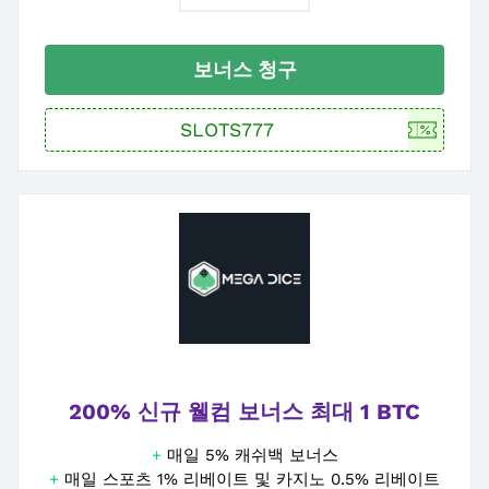
보너스 청구
200% 신규 웰컴 보너스 최대 1 BTC
+
매일 5% 캐쉬백 보너스
+
매일 스포츠 1% 리베이트 및 카지노 0.5% 리베이트