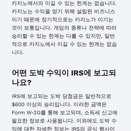
카지노에서의 이길 수 있는 한계는 없습니다.
카지노는 수익을 얻기 위해 설립된 비즈니스
이기 때문에 장기적으로는 카지노가 이기는
것이 보통입니다. 게임의 종류나 전략에 따라
승리할 수 있는 한계는 다를 수 있지만, 일반
적으로 카지노에서 이길 수 있는 한계는 없습
니다.
어떤 도박 수익이 IRS에 보고되
나요?
IRS에 보고되는 도박 당첨금은 일반적으로
$600 이상의 승리입니다. 이러한 금액은
Form W-2G를 통해 보고되며, 소득세 신고에
필요한 정보로 사용됩니다. 이외에도 도박 수
익에 대한 자세한 정보는 IRS의 공식 웹사이