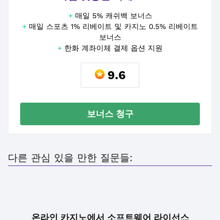
+
매일 5% 캐쉬백 보너스
+
매일 스포츠 1% 리베이트 및 카지노 0.5% 리베이트
보너스
+
한화 계좌이체 결제 옵션 지원
9.6
보너스 청구
다른 관심 있을 만한 질문들:
온라인 카지노에서 소프트웨어 라이선스