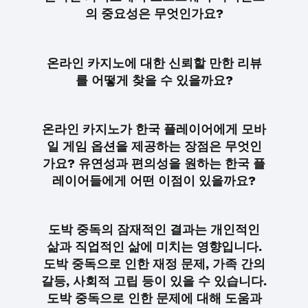
의 중요성은 무엇인가요?
온라인 카지노에 대한 신뢰할 만한 리뷰
를 어떻게 찾을 수 있을까요?
온라인 카지노가 한국 플레이어에게 모바
일 게임 옵션을 제공하는 장점은 무엇인
가요? 유연성과 편의성을 원하는 한국 플
레이어들에게 어떤 이점이 있을까요?
도박 중독의 잠재적인 결과는 개인적인
삶과 직업적인 삶에 미치는 영향입니다.
도박 중독으로 인한 재정 문제, 가족 간의
갈등, 사회적 고립 등이 있을 수 있습니다.
도박 중독으로 인한 문제에 대해 도움과