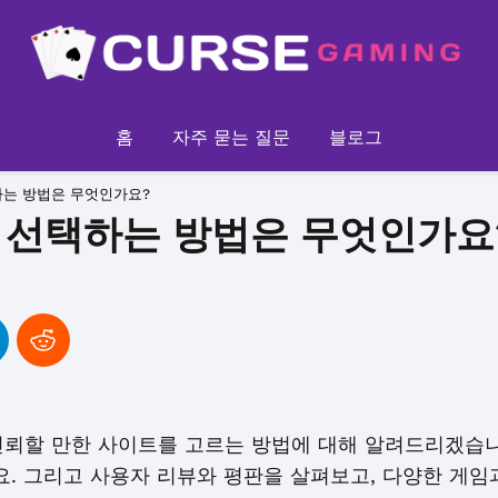
홈
자주 묻는 질문
블로그
는 방법은 무엇인가요?
 선택하는 방법은 무엇인가요
신뢰할 만한 사이트를 고르는 방법에 대해 알려드리겠습니
. 그리고 사용자 리뷰와 평판을 살펴보고, 다양한 게임