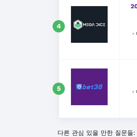
2
4
+
5
+
다른 관심 있을 만한 질문들: