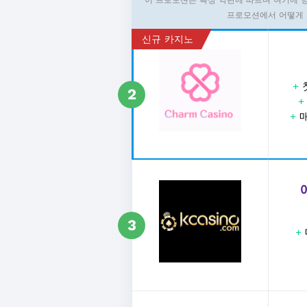
이 프로모션은 특정 약관에 따르며 여기에 
프로모션에서 어떻게 
신규 카지노
+
2
+
매
3
+