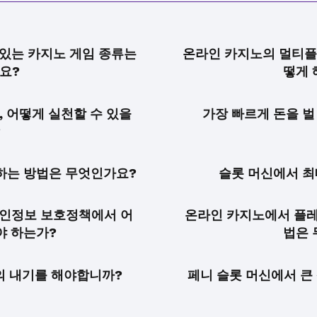
있는 카지노 게임 종류는
온라인 카지노의 멀티플
요?
떻게 
 어떻게 실천할 수 있을
가장 빠르게 돈을 벌
?
하는 방법은 무엇인가요?
슬롯 머신에서 최
개인정보 보호정책에서 어
온라인 카지노에서 플레
야 하는가?
법은 
의 내기를 해야합니까?
페니 슬롯 머신에서 큰