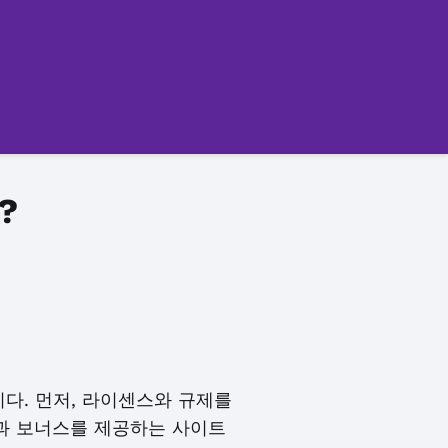
?
다. 먼저, 라이센스와 규제를
과 보너스를 제공하는 사이트