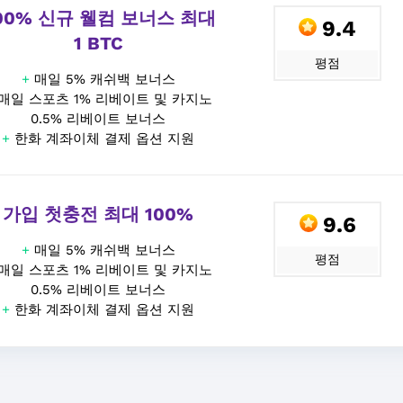
00% 신규 웰컴 보너스 최대
9.4
1 BTC
평점
+
매일 5% 캐쉬백 보너스
매일 스포츠 1% 리베이트 및 카지노
0.5% 리베이트 보너스
+
한화 계좌이체 결제 옵션 지원
가입 첫충전 최대 100%
9.6
+
매일 5% 캐쉬백 보너스
평점
매일 스포츠 1% 리베이트 및 카지노
0.5% 리베이트 보너스
+
한화 계좌이체 결제 옵션 지원