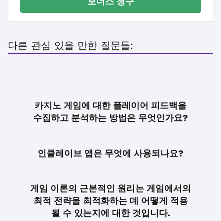
보너스 청구
다른 관심 있을 만한 질문들:
카지노 게임에 대한 플레이어 피드백을
수집하고 분석하는 방법은 무엇인가요?
인클레이브 앱은 무엇에 사용되나요?
게임 이론의 근본적인 원리는 게임에서의
최적 전략을 최적화하는 데 어떻게 적용
될 수 있는지에 대한 것입니다.