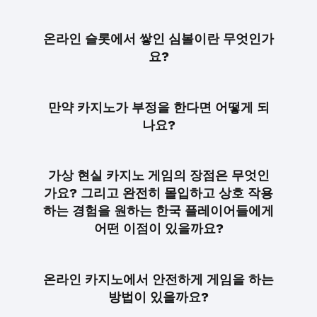
온라인 슬롯에서 쌓인 심볼이란 무엇인가
요?
만약 카지노가 부정을 한다면 어떻게 되
나요?
가상 현실 카지노 게임의 장점은 무엇인
가요? 그리고 완전히 몰입하고 상호 작용
하는 경험을 원하는 한국 플레이어들에게
어떤 이점이 있을까요?
온라인 카지노에서 안전하게 게임을 하는
방법이 있을까요?