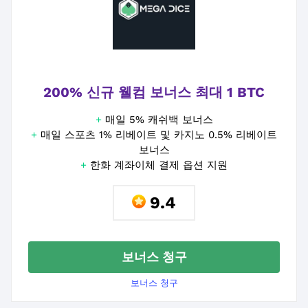
200% 신규 웰컴 보너스 최대 1 BTC
+
매일 5% 캐쉬백 보너스
+
매일 스포츠 1% 리베이트 및 카지노 0.5% 리베이트
보너스
+
한화 계좌이체 결제 옵션 지원
9.4
보너스 청구
보너스 청구