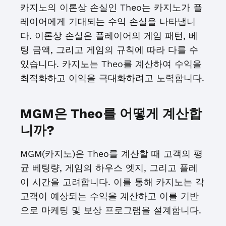
카지노의 이론상 손실인 Theo는 카지노가 플
레이어에게 기대되는 수익 손실을 나타냅니
다. 이론상 손실은 플레이어의 게임 패턴, 베
팅 금액, 그리고 게임의 규칙에 따라 다를 수
있습니다. 카지노는 Theo를 계산하여 수익을
최적화하고 이익을 극대화하려고 노력합니다.
MGM은 Theo를 어떻게 계산합
니까?
MGM(카지노)은 Theo를 계산할 때 고객의 평
균 베팅량, 게임의 하우스 엣지, 그리고 플레
이 시간을 고려합니다. 이를 통해 카지노는 각
고객이 예상되는 수익을 계산하고 이를 기반
으로 마케팅 및 보상 프로그램을 설계합니다.