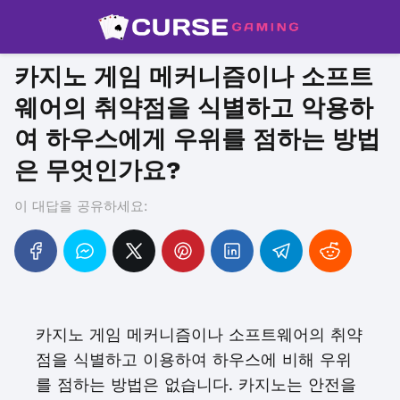
카지노 게임 메커니즘이나 소프트
웨어의 취약점을 식별하고 악용하
여 하우스에게 우위를 점하는 방법
은 무엇인가요?
이 대답을 공유하세요:
카지노 게임 메커니즘이나 소프트웨어의 취약
점을 식별하고 이용하여 하우스에 비해 우위
를 점하는 방법은 없습니다. 카지노는 안전을