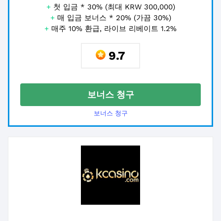
+
첫 입금 * 30% (최대 KRW 300,000)
+
매 입금 보너스 * 20% (가끔 30%)
+
매주 10% 환급, 라이브 리베이트 1.2%
9.7
보너스 청구
보너스 청구