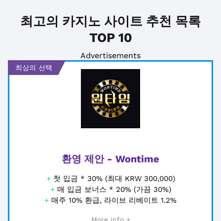
최고의 카지노 사이트 추천 목록
TOP 10
Advertisements
최상의 선택
환영 제안 - Wontime
+
첫 입금 * 30% (최대 KRW 300,000)
+
매 입금 보너스 * 20% (가끔 30%)
+
매주 10% 환급, 라이브 리베이트 1.2%
More info +