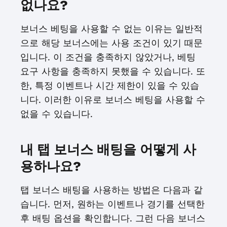
없나요?
보너스 베팅을 사용할 수 없는 이유는 일반적
으로 해당 보너스에는 사용 조건이 있기 때문
입니다. 이 조건을 충족하지 않았거나, 베팅
요구 사항을 충족하지 못했을 수 있습니다. 또
한, 특정 이벤트나 시간 제한이 있을 수 있습
니다. 이러한 이유로 보너스 베팅을 사용할 수
없을 수 있습니다.
내 탭 보너스 배팅을 어떻게 사
용하나요?
탭 보너스 배팅을 사용하는 방법은 다음과 같
습니다. 먼저, 원하는 이벤트나 경기를 선택한
후 배팅 옵션을 확인합니다. 그런 다음 보너스