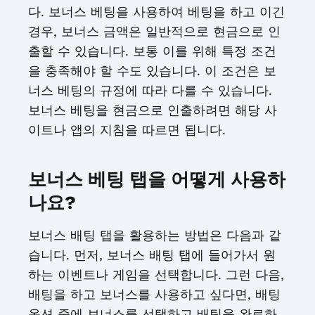
다. 보너스 베팅을 사용하여 베팅을 하고 이긴
경우, 보너스 금액은 일반적으로 현금으로 인
출할 수 있습니다. 보통 이를 위해 특정 조건
을 충족해야 할 수도 있습니다. 이 조건은 보
너스 베팅의 규정에 따라 다를 수 있습니다.
보너스 베팅을 현금으로 인출하려면 해당 사
이트나 앱의 지침을 따르면 됩니다.
보너스 베팅 탭을 어떻게 사용하
나요?
보너스 배팅 탭을 활용하는 방법은 다음과 같
습니다. 먼저, 보너스 배팅 탭에 들어가서 원
하는 이벤트나 게임을 선택합니다. 그런 다음,
배팅을 하고 보너스를 사용하고 싶다면, 배팅
옵션 중에 보너스를 선택하고 배팅을 완료하