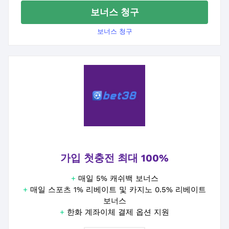
보너스 청구
보너스 청구
가입 첫충전 최대 100%
+
매일 5% 캐쉬백 보너스
+
매일 스포츠 1% 리베이트 및 카지노 0.5% 리베이트
보너스
+
한화 계좌이체 결제 옵션 지원