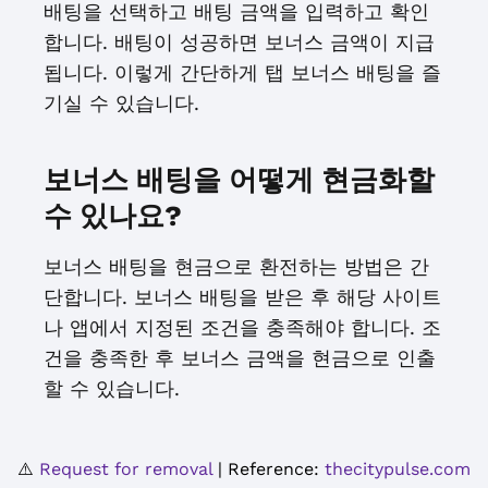
배팅을 선택하고 배팅 금액을 입력하고 확인
합니다. 배팅이 성공하면 보너스 금액이 지급
됩니다. 이렇게 간단하게 탭 보너스 배팅을 즐
기실 수 있습니다.
보너스 배팅을 어떻게 현금화할
수 있나요?
보너스 배팅을 현금으로 환전하는 방법은 간
단합니다. 보너스 배팅을 받은 후 해당 사이트
나 앱에서 지정된 조건을 충족해야 합니다. 조
건을 충족한 후 보너스 금액을 현금으로 인출
할 수 있습니다.
⚠️
Request for removal
| Reference:
thecitypulse.com