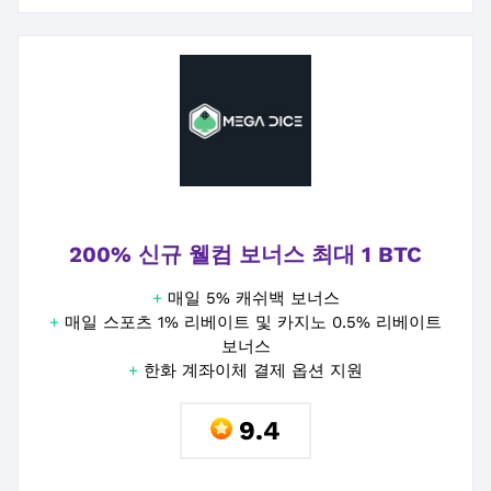
200% 신규 웰컴 보너스 최대 1 BTC
+
매일 5% 캐쉬백 보너스
+
매일 스포츠 1% 리베이트 및 카지노 0.5% 리베이트
보너스
+
한화 계좌이체 결제 옵션 지원
9.4