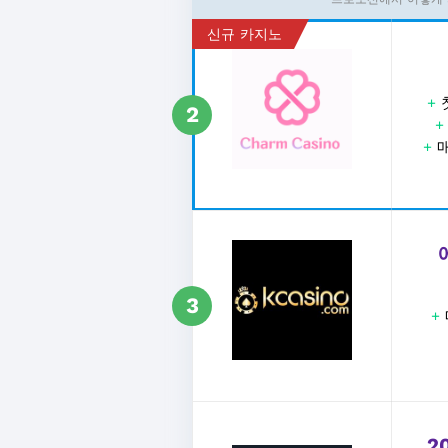
신규 카지노
+
2
+
매
3
+
2