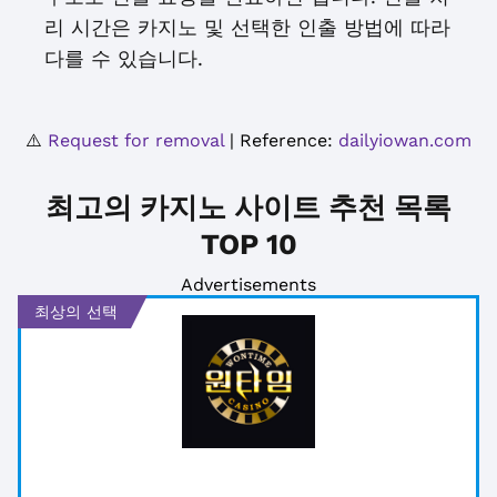
리 시간은 카지노 및 선택한 인출 방법에 따라
다를 수 있습니다.
⚠️
Request for removal
| Reference:
dailyiowan.com
최고의 카지노 사이트 추천 목록
TOP 10
Advertisements
최상의 선택