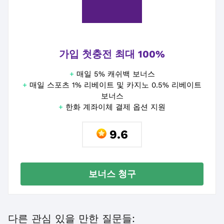
가입 첫충전 최대 100%
+
매일 5% 캐쉬백 보너스
+
매일 스포츠 1% 리베이트 및 카지노 0.5% 리베이트
보너스
+
한화 계좌이체 결제 옵션 지원
9.6
보너스 청구
다른 관심 있을 만한 질문들: