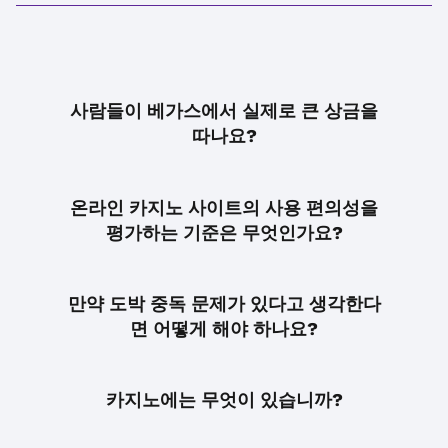
사람들이 베가스에서 실제로 큰 상금을
따나요?
온라인 카지노 사이트의 사용 편의성을
평가하는 기준은 무엇인가요?
만약 도박 중독 문제가 있다고 생각한다
면 어떻게 해야 하나요?
카지노에는 무엇이 있습니까?