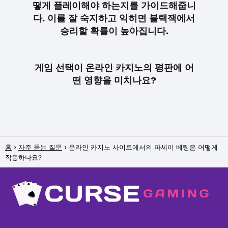
떻게 플레이해야 하는지를 가이드해줍니
다. 이를 잘 숙지하고 익히면 블랙잭에서
승리할 확률이 높아집니다.
게임 선택이 온라인 카지노의 평판에 어
떤 영향을 미치나요?
홈
자주 묻는 질문
온라인 카지노 사이트에서의 파세이 베팅은 어떻게
작동하나요?