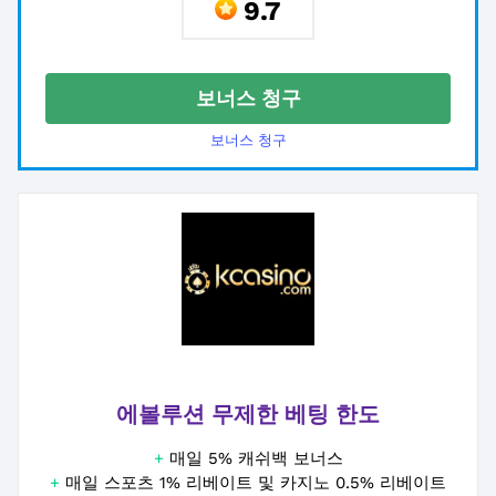
9.7
보너스 청구
보너스 청구
에볼루션 무제한 베팅 한도
+
매일 5% 캐쉬백 보너스
+
매일 스포츠 1% 리베이트 및 카지노 0.5% 리베이트