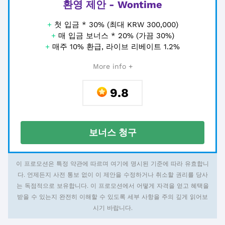
환영 제안 - Wontime
+
첫 입금 * 30% (최대 KRW 300,000)
+
매 입금 보너스 * 20% (가끔 30%)
+
매주 10% 환급, 라이브 리베이트 1.2%
More info +
9.8
보너스 청구
이 프로모션은 특정 약관에 따르며 여기에 명시된 기준에 따라 유효합니
다. 언제든지 사전 통보 없이 이 제안을 수정하거나 취소할 권리를 당사
는 독점적으로 보유합니다. 이 프로모션에서 어떻게 자격을 얻고 혜택을
받을 수 있는지 완전히 이해할 수 있도록 세부 사항을 주의 깊게 읽어보
시기 바랍니다.