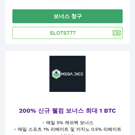
보너스 청구
200% 신규 웰컴 보너스 최대 1 BTC
+
매일 5% 캐쉬백 보너스
+
매일 스포츠 1% 리베이트 및 카지노 0.5% 리베이트