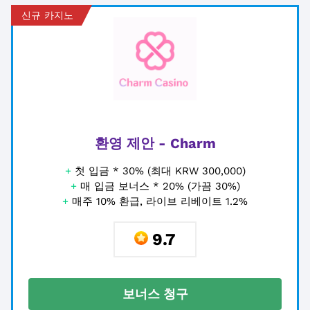
신규 카지노
환영 제안 - Charm
+
첫 입금 * 30% (최대 KRW 300,000)
+
매 입금 보너스 * 20% (가끔 30%)
+
매주 10% 환급, 라이브 리베이트 1.2%
9.7
보너스 청구