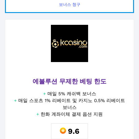
보너스 청구
에볼루션 무제한 베팅 한도
+
매일 5% 캐쉬백 보너스
+
매일 스포츠 1% 리베이트 및 카지노 0.5% 리베이트
보너스
+
한화 계좌이체 결제 옵션 지원
9.6