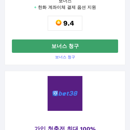
보너스
+
한화 계좌이체 결제 옵션 지원
9.4
보너스 청구
보너스 청구
가입 첫충전 최대 100%