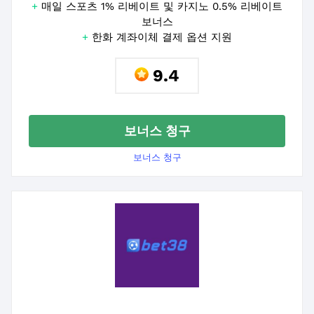
+
매일 스포츠 1% 리베이트 및 카지노 0.5% 리베이트
보너스
+
한화 계좌이체 결제 옵션 지원
9.4
보너스 청구
보너스 청구