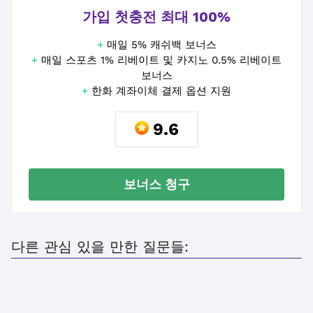
가입 첫충전 최대 100%
+
매일 5% 캐쉬백 보너스
+
매일 스포츠 1% 리베이트 및 카지노 0.5% 리베이트
보너스
+
한화 계좌이체 결제 옵션 지원
9.6
보너스 청구
다른 관심 있을 만한 질문들: