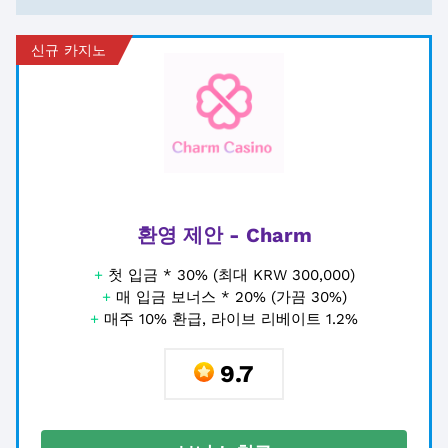
신규 카지노
환영 제안 - Charm
+
첫 입금 * 30% (최대 KRW 300,000)
+
매 입금 보너스 * 20% (가끔 30%)
+
매주 10% 환급, 라이브 리베이트 1.2%
9.7