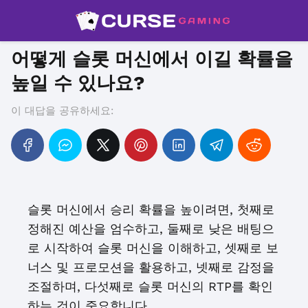
어떻게 슬롯 머신에서 이길 확률을
높일 수 있나요?
이 대답을 공유하세요:
슬롯 머신에서 승리 확률을 높이려면, 첫째로
정해진 예산을 엄수하고, 둘째로 낮은 배팅으
로 시작하여 슬롯 머신을 이해하고, 셋째로 보
너스 및 프로모션을 활용하고, 넷째로 감정을
조절하며, 다섯째로 슬롯 머신의 RTP를 확인
하는 것이 중요합니다.