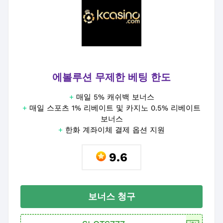
에볼루션 무제한 베팅 한도
+
매일 5% 캐쉬백 보너스
+
매일 스포츠 1% 리베이트 및 카지노 0.5% 리베이트
보너스
+
한화 계좌이체 결제 옵션 지원
9.6
보너스 청구