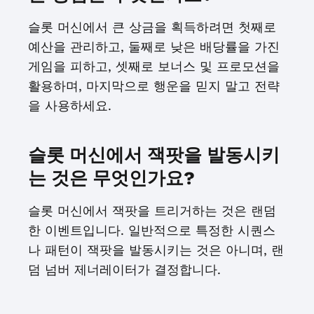
슬롯 머신에서 큰 상금을 획득하려면 첫째로
예산을 관리하고, 둘째로 낮은 배당률을 가진
게임을 피하고, 셋째로 보너스 및 프로모션을
활용하며, 마지막으로 행운을 믿지 말고 전략
을 사용하세요.
슬롯 머신에서 잭팟을 발동시키
는 것은 무엇인가요?
슬롯 머신에서 잭팟을 트리거하는 것은 랜덤
한 이벤트입니다. 일반적으로 특정한 시퀀스
나 패턴이 잭팟을 발동시키는 것은 아니며, 랜
덤 넘버 제너레이터가 결정합니다.