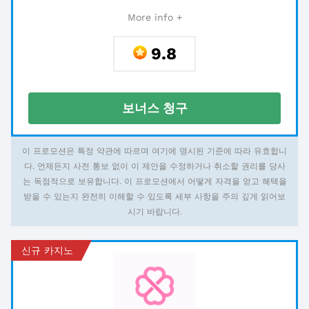
More info +
9.8
보너스 청구
이 프로모션은 특정 약관에 따르며 여기에 명시된 기준에 따라 유효합니
다. 언제든지 사전 통보 없이 이 제안을 수정하거나 취소할 권리를 당사
는 독점적으로 보유합니다. 이 프로모션에서 어떻게 자격을 얻고 혜택을
받을 수 있는지 완전히 이해할 수 있도록 세부 사항을 주의 깊게 읽어보
시기 바랍니다.
신규 카지노