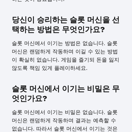
당신이 승리하는 슬롯 머신을 선
택하는 방법은 무엇인가요?
슬롯 머신에서 이기는 방법은 없습니다. 슬롯
머신은 랜덤하게 작동하며 이길 수 있는 방법
이 확실히 없습니다. 게임을 즐기되 돈을 잃지
않도록 책임 있게 플레이하세요.
슬롯 머신에서 이기는 비밀은 무
엇인가요?
슬롯 머신에서 이기는 비밀은 없습니다. 슬롯
머신은 랜덤하게 작동하며 결과는 예측할 수
없습니다. 따라서 슬롯 머신에서 이기는 것은