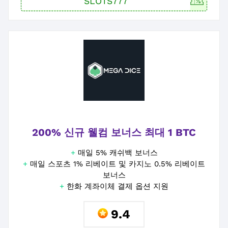
200% 신규 웰컴 보너스 최대 1 BTC
+
매일 5% 캐쉬백 보너스
+
매일 스포츠 1% 리베이트 및 카지노 0.5% 리베이트
보너스
+
한화 계좌이체 결제 옵션 지원
9.4