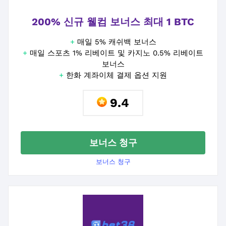
200% 신규 웰컴 보너스 최대 1 BTC
+
매일 5% 캐쉬백 보너스
+
매일 스포츠 1% 리베이트 및 카지노 0.5% 리베이트
보너스
+
한화 계좌이체 결제 옵션 지원
9.4
보너스 청구
보너스 청구