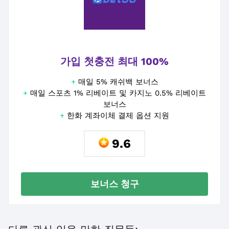
가입 첫충전 최대 100%
+
매일 5% 캐쉬백 보너스
+
매일 스포츠 1% 리베이트 및 카지노 0.5% 리베이트
보너스
+
한화 계좌이체 결제 옵션 지원
9.6
보너스 청구