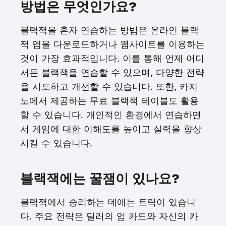
방법은 무엇인가요?
블랙잭을 혼자 연습하는 방법은 온라인 블랙
잭 앱을 다운로드하거나 웹사이트를 이용하는
것이 가장 효과적입니다. 이를 통해 언제 어디
서든 블랙잭을 연습할 수 있으며, 다양한 전략
을 시도하고 개선할 수 있습니다. 또한, 카지
노에서 제공하는 무료 블랙잭 테이블도 활용
할 수 있습니다. 개인적인 환경에서 연습하면
서 게임에 대한 이해도를 높이고 실력을 향상
시킬 수 있습니다.
블랙잭에는 꿀잼이 있나요?
블랙잭에서 승리하는 데에는 트릭이 있습니
다. 주요 전략은 딜러의 업 카드와 자신의 카