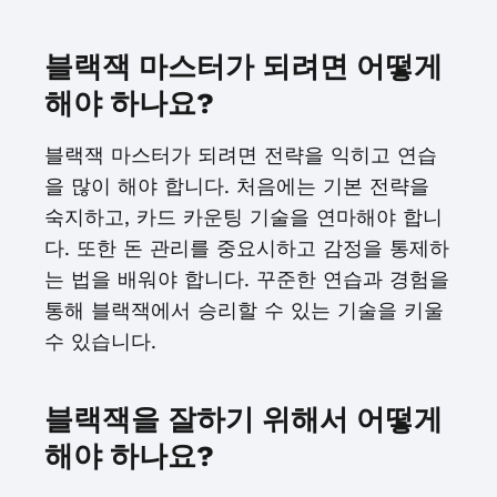
블랙잭 마스터가 되려면 어떻게
해야 하나요?
블랙잭 마스터가 되려면 전략을 익히고 연습
을 많이 해야 합니다. 처음에는 기본 전략을
숙지하고, 카드 카운팅 기술을 연마해야 합니
다. 또한 돈 관리를 중요시하고 감정을 통제하
는 법을 배워야 합니다. 꾸준한 연습과 경험을
통해 블랙잭에서 승리할 수 있는 기술을 키울
수 있습니다.
블랙잭을 잘하기 위해서 어떻게
해야 하나요?