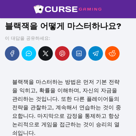
블랙잭을 어떻게 마스터하나요?
이 대답을 공유하세요:
블랙잭을 마스터하는 방법은 먼저 기본 전략
을 익히고, 확률을 이해하며, 자신의 자금을
관리하는 것입니다. 또한 다른 플레이어들의
전략을 관찰하고, 계속해서 연습하는 것이 중
요합니다. 마지막으로 감정을 통제하고 항상
논리적으로 게임을 접근하는 것이 승리의 열
쇠입니다.