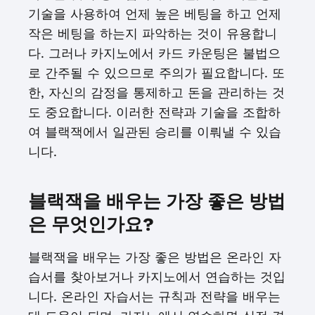
기술을 사용하여 언제 높은 베팅을 하고 언제
작은 베팅을 하는지 파악하는 것이 유용합니
다. 그러나 카지노에서 카드 카운팅은 불법으
로 간주될 수 있으므로 주의가 필요합니다. 또
한, 자신의 감정을 통제하고 돈을 관리하는 것
도 중요합니다. 이러한 전략과 기술을 조합하
여 블랙잭에서 일관된 승리를 이뤄낼 수 있습
니다.
블랙잭을 배우는 가장 좋은 방법
은 무엇인가요?
블랙잭을 배우는 가장 좋은 방법은 온라인 자
습서를 찾아보거나 카지노에서 연습하는 것입
니다. 온라인 자습서는 규칙과 전략을 배우는