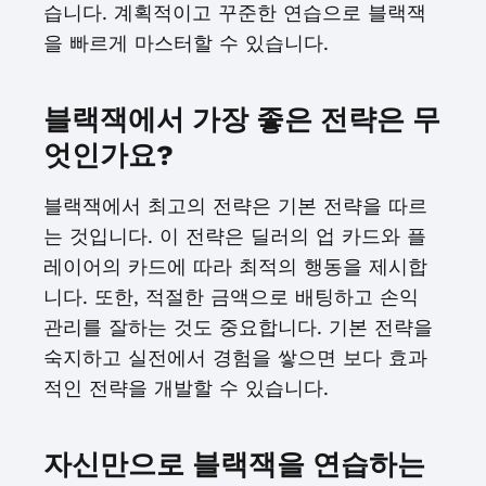
습니다. 계획적이고 꾸준한 연습으로 블랙잭
을 빠르게 마스터할 수 있습니다.
블랙잭에서 가장 좋은 전략은 무
엇인가요?
블랙잭에서 최고의 전략은 기본 전략을 따르
는 것입니다. 이 전략은 딜러의 업 카드와 플
레이어의 카드에 따라 최적의 행동을 제시합
니다. 또한, 적절한 금액으로 배팅하고 손익
관리를 잘하는 것도 중요합니다. 기본 전략을
숙지하고 실전에서 경험을 쌓으면 보다 효과
적인 전략을 개발할 수 있습니다.
자신만으로 블랙잭을 연습하는