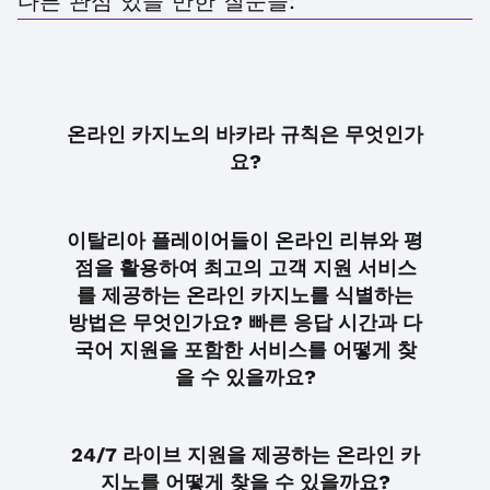
다른 관심 있을 만한 질문들:
온라인 카지노의 바카라 규칙은 무엇인가
요?
이탈리아 플레이어들이 온라인 리뷰와 평
점을 활용하여 최고의 고객 지원 서비스
를 제공하는 온라인 카지노를 식별하는
방법은 무엇인가요? 빠른 응답 시간과 다
국어 지원을 포함한 서비스를 어떻게 찾
을 수 있을까요?
24/7 라이브 지원을 제공하는 온라인 카
지노를 어떻게 찾을 수 있을까요?