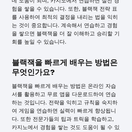
데 도움이 되며, 카지노에서 연습하면 실전 경
험을 쌓을 수 있습니다. 또한, 블랙잭 전략 표
를 사용하여 최적의 결정을 내리는 법을 익히
는 것이 중요합니다. 계속해서 연습하고 경험
을 쌓으면 블랙잭을 더 잘 이해하고 승리할 기
회를 높일 수 있습니다.
블랙잭을 빠르게 배우는 방법은
무엇인가요?
블랙잭을 빠르게 배우는 방법은 온라인 자습
서를 활용하고 무료 앱을 다운로드하여 연습
하는 것입니다. 전략을 익히고 규칙을 숙지하
여 게임을 연습하면 실력이 빠르게 향상됩니
다. 또한 전문가들의 팁과 트릭을 학습하고,
카지노에서 경험을 쌓는 것도 도움이 될 수 있