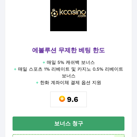
에볼루션 무제한 베팅 한도
+
매일 5% 캐쉬백 보너스
+
매일 스포츠 1% 리베이트 및 카지노 0.5% 리베이트
보너스
+
한화 계좌이체 결제 옵션 지원
9.6
보너스 청구