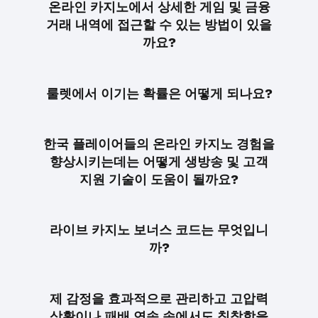
온라인 카지노에서 상세한 게임 및 금융
거래 내역에 접근할 수 있는 방법이 있을
까요?
룰렛에서 이기는 확률은 어떻게 되나요?
한국 플레이어들의 온라인 카지노 경험을
향상시키는데는 어떻게 생방송 및 고객
지원 기술이 도움이 될까요?
라이브 카지노 보너스 코드는 무엇입니
까?
제 감정을 효과적으로 관리하고 고압력
상황이나 패배 연속 속에서도 침착함을