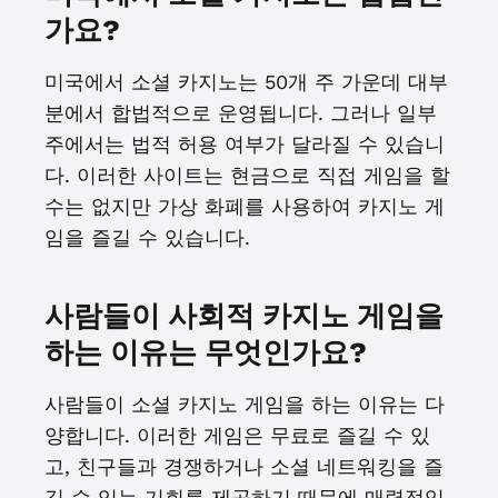
가요?
미국에서 소셜 카지노는 50개 주 가운데 대부
분에서 합법적으로 운영됩니다. 그러나 일부
주에서는 법적 허용 여부가 달라질 수 있습니
다. 이러한 사이트는 현금으로 직접 게임을 할
수는 없지만 가상 화폐를 사용하여 카지노 게
임을 즐길 수 있습니다.
사람들이 사회적 카지노 게임을
하는 이유는 무엇인가요?
사람들이 소셜 카지노 게임을 하는 이유는 다
양합니다. 이러한 게임은 무료로 즐길 수 있
고, 친구들과 경쟁하거나 소셜 네트워킹을 즐
길 수 있는 기회를 제공하기 때문에 매력적입