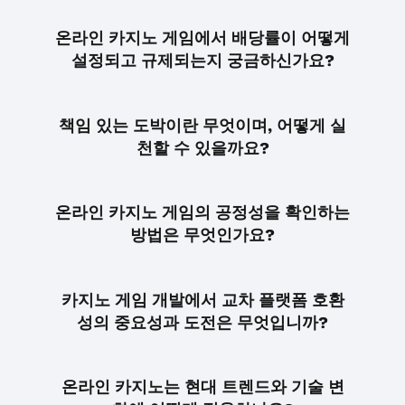
온라인 카지노 게임에서 배당률이 어떻게
설정되고 규제되는지 궁금하신가요?
책임 있는 도박이란 무엇이며, 어떻게 실
천할 수 있을까요?
온라인 카지노 게임의 공정성을 확인하는
방법은 무엇인가요?
카지노 게임 개발에서 교차 플랫폼 호환
성의 중요성과 도전은 무엇입니까?
온라인 카지노는 현대 트렌드와 기술 변