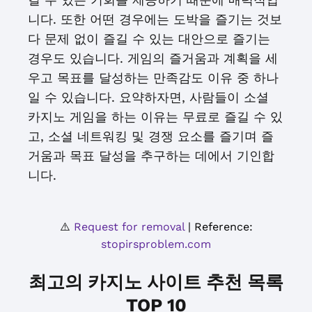
니다. 또한 어떤 경우에는 도박을 즐기는 것보
다 문제 없이 즐길 수 있는 대안으로 즐기는
경우도 있습니다. 게임의 즐거움과 계획을 세
우고 목표를 달성하는 만족감도 이유 중 하나
일 수 있습니다. 요약하자면, 사람들이 소셜
카지노 게임을 하는 이유는 무료로 즐길 수 있
고, 소셜 네트워킹 및 경쟁 요소를 즐기며 즐
거움과 목표 달성을 추구하는 데에서 기인합
니다.
⚠️
Request for removal
| Reference:
stopirsproblem.com
최고의 카지노 사이트 추천 목록
TOP 10