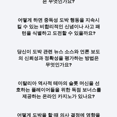
은 무엇인가요?
어떻게 하면 중독성 도박 행동을 지속시
킬 수 있는 비합리적인 신념이나 사고 패
턴을 식별하고 도전할 수 있을까요?
당신이 도박 관련 뉴스 소스와 언론 보도
의 신뢰성과 정확성을 평가하는 방법은
무엇인가요?
이탈리아 역사적 테마의 슬롯 머신을 선
호하는 플레이어들을 위한 독점 보너스를
제공하는 온라인 카지노가 있나요?
어떻게 도박을 할 때 의사 결정에 영향을