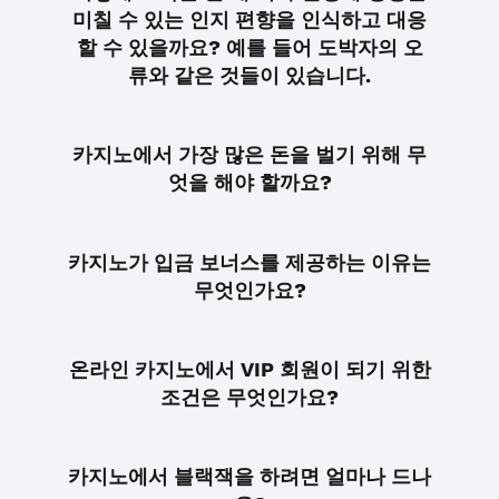
미칠 수 있는 인지 편향을 인식하고 대응
할 수 있을까요? 예를 들어 도박자의 오
류와 같은 것들이 있습니다.
카지노에서 가장 많은 돈을 벌기 위해 무
엇을 해야 할까요?
카지노가 입금 보너스를 제공하는 이유는
무엇인가요?
온라인 카지노에서 VIP 회원이 되기 위한
조건은 무엇인가요?
카지노에서 블랙잭을 하려면 얼마나 드나