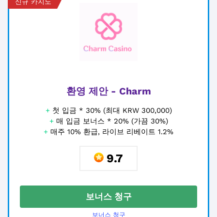
신규 카지노
환영 제안 - Charm
+
첫 입금 * 30% (최대 KRW 300,000)
+
매 입금 보너스 * 20% (가끔 30%)
+
매주 10% 환급, 라이브 리베이트 1.2%
9.7
보너스 청구
보너스 청구