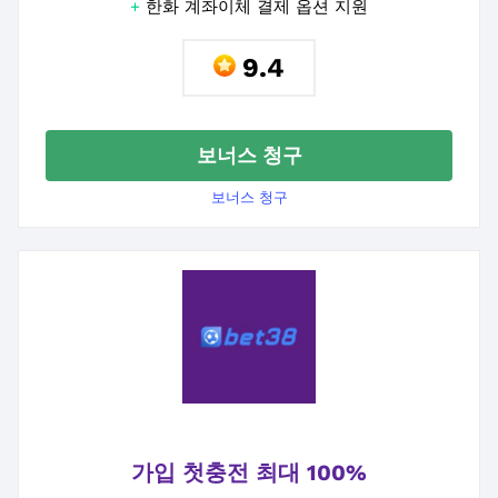
+
한화 계좌이체 결제 옵션 지원
9.4
보너스 청구
보너스 청구
가입 첫충전 최대 100%