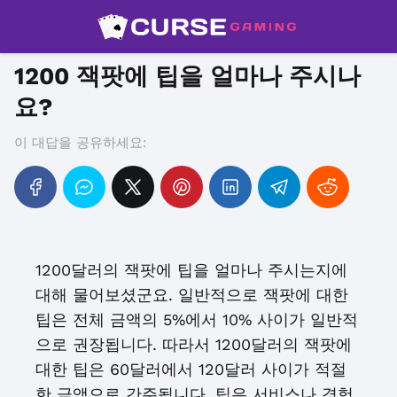
1200 잭팟에 팁을 얼마나 주시나
요?
이 대답을 공유하세요:
1200달러의 잭팟에 팁을 얼마나 주시는지에
대해 물어보셨군요. 일반적으로 잭팟에 대한
팁은 전체 금액의 5%에서 10% 사이가 일반적
으로 권장됩니다. 따라서 1200달러의 잭팟에
대한 팁은 60달러에서 120달러 사이가 적절
한 금액으로 간주됩니다. 팁은 서비스나 경험