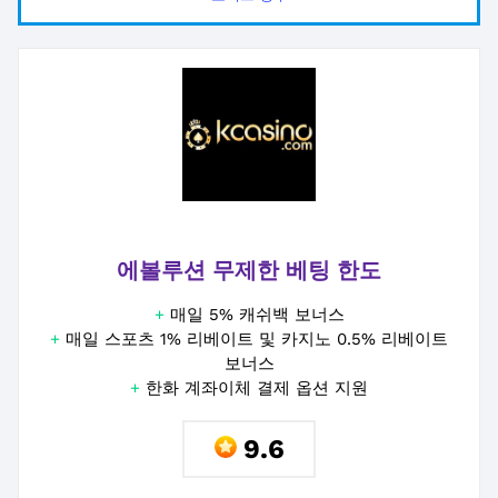
에볼루션 무제한 베팅 한도
+
매일 5% 캐쉬백 보너스
+
매일 스포츠 1% 리베이트 및 카지노 0.5% 리베이트
보너스
+
한화 계좌이체 결제 옵션 지원
9.6