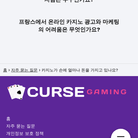
프랑스에서 온라인 카지노 광고와 마케팅
의 어려움은 무엇인가요?
홈
자주 묻는 질문
카지노가 손에 얼마나 돈을 가지고 있나요?
홈
자주 묻는 질문
개인정보 보호 정책