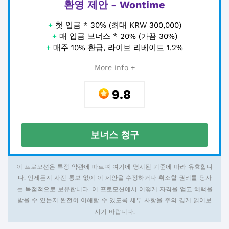
환영 제안 - Wontime
+
첫 입금 * 30% (최대 KRW 300,000)
+
매 입금 보너스 * 20% (가끔 30%)
+
매주 10% 환급, 라이브 리베이트 1.2%
More info +
9.8
보너스 청구
이 프로모션은 특정 약관에 따르며 여기에 명시된 기준에 따라 유효합니
다. 언제든지 사전 통보 없이 이 제안을 수정하거나 취소할 권리를 당사
는 독점적으로 보유합니다. 이 프로모션에서 어떻게 자격을 얻고 혜택을
받을 수 있는지 완전히 이해할 수 있도록 세부 사항을 주의 깊게 읽어보
시기 바랍니다.