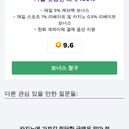
+
매일 5% 캐쉬백 보너스
+
매일 스포츠 1% 리베이트 및 카지노 0.5% 리베이트
보너스
+
한화 계좌이체 결제 옵션 지원
9.6
보너스 청구
다른 관심 있을 만한 질문들:
카지노에 가져갈 적당한 금액은 얼마 정