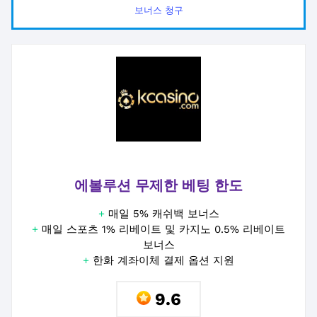
보너스 청구
에볼루션 무제한 베팅 한도
+
매일 5% 캐쉬백 보너스
+
매일 스포츠 1% 리베이트 및 카지노 0.5% 리베이트
보너스
+
한화 계좌이체 결제 옵션 지원
9.6