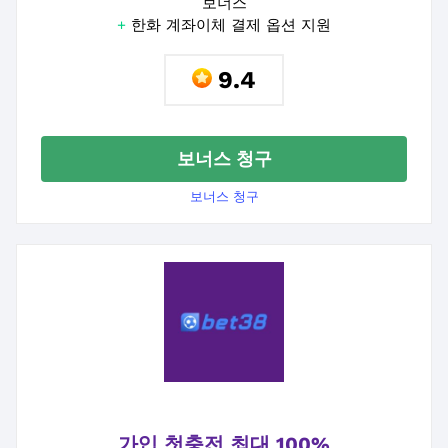
보너스
+
한화 계좌이체 결제 옵션 지원
9.4
보너스 청구
보너스 청구
가입 첫충전 최대 100%