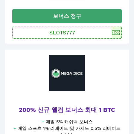
보너스 청구
200% 신규 웰컴 보너스 최대 1 BTC
+
매일 5% 캐쉬백 보너스
+
매일 스포츠 1% 리베이트 및 카지노 0.5% 리베이트