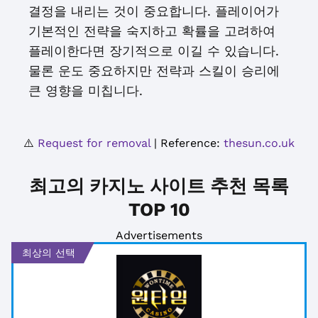
결정을 내리는 것이 중요합니다. 플레이어가
기본적인 전략을 숙지하고 확률을 고려하여
플레이한다면 장기적으로 이길 수 있습니다.
물론 운도 중요하지만 전략과 스킬이 승리에
큰 영향을 미칩니다.
⚠️
Request for removal
| Reference:
thesun.co.uk
최고의 카지노 사이트 추천 목록
TOP 10
Advertisements
최상의 선택