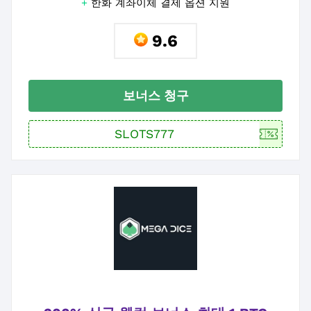
+
한화 계좌이체 결제 옵션 지원
9.6
보너스 청구