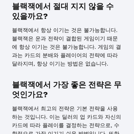
블랙잭에서 절대 지지 않을 수
있을까요?
블랙잭에서 항상 이기는 것은 불가능합니다.
블랙잭은 운과 전략이 결합된 게임이기 때문
에 항상 이기는 것은 불가능합니다. 게임의 결
과는 카드의 분배와 플레이어의 전략에 따라
달라지며, 항상 이기는 방법은 없습니다.
블랙잭에서 가장 좋은 전략은 무
엇인가요?
블랙잭에서 최고의 전략은 기본 전략을 사용
하는 것입니다. 이는 딜러의 업 카드와 자신의
카드에 따라 플레이를 결정하는 전략으로, 수
학적으로 가장 이기기 쉬운 방법입니다. 또한,