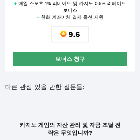
+
매일 스포츠 1% 리베이트 및 카지노 0.5% 리베이트
보너스
+
한화 계좌이체 결제 옵션 지원
9.6
보너스 청구
다른 관심 있을 만한 질문들:
카지노 게임의 자산 관리 및 자금 조달 전
략은 무엇입니까?