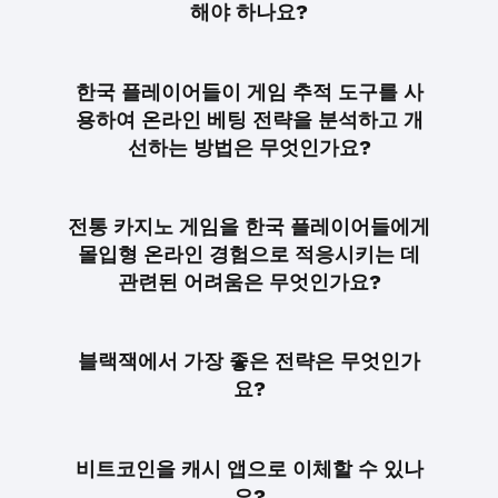
해야 하나요?
한국 플레이어들이 게임 추적 도구를 사
용하여 온라인 베팅 전략을 분석하고 개
선하는 방법은 무엇인가요?
전통 카지노 게임을 한국 플레이어들에게
몰입형 온라인 경험으로 적응시키는 데
관련된 어려움은 무엇인가요?
블랙잭에서 가장 좋은 전략은 무엇인가
요?
비트코인을 캐시 앱으로 이체할 수 있나
요?