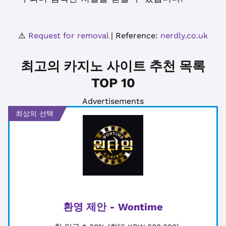
⚠️
Request for removal
| Reference:
nerdly.co.uk
최고의 카지노 사이트 추천 목록
TOP 10
Advertisements
최상의 선택
환영 제안 - Wontime