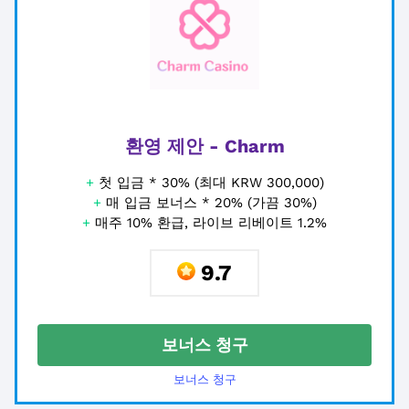
환영 제안 - Charm
+
첫 입금 * 30% (최대 KRW 300,000)
+
매 입금 보너스 * 20% (가끔 30%)
+
매주 10% 환급, 라이브 리베이트 1.2%
9.7
보너스 청구
보너스 청구