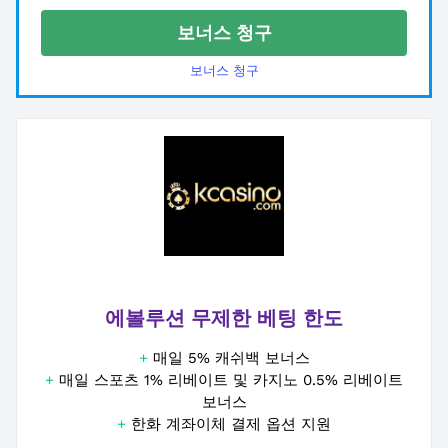
보너스 청구
보너스 청구
에볼루션 무제한 베팅 한도
+
매일 5% 캐쉬백 보너스
+
매일 스포츠 1% 리베이트 및 카지노 0.5% 리베이트
보너스
+
한화 계좌이체 결제 옵션 지원