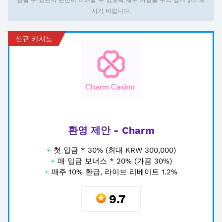
받을 수 있는지 완전히 이해할 수 있도록 세부 사항을 주의 깊게 읽어보
시기 바랍니다.
신규 카지노
환영 제안 - Charm
+
첫 입금 * 30% (최대 KRW 300,000)
+
매 입금 보너스 * 20% (가끔 30%)
+
매주 10% 환급, 라이브 리베이트 1.2%
9.7