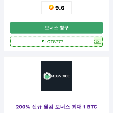
9.6
보너스 청구
200% 신규 웰컴 보너스 최대 1 BTC