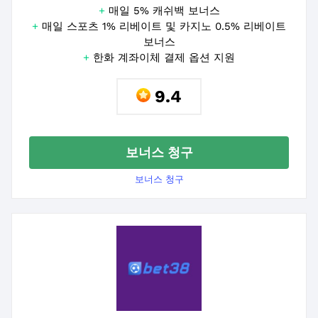
+
매일 5% 캐쉬백 보너스
+
매일 스포츠 1% 리베이트 및 카지노 0.5% 리베이트
보너스
+
한화 계좌이체 결제 옵션 지원
9.4
보너스 청구
보너스 청구