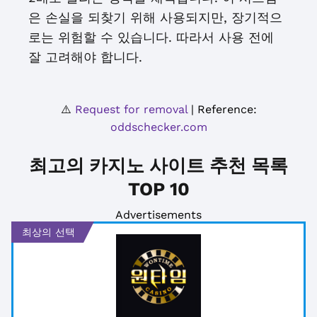
은 손실을 되찾기 위해 사용되지만, 장기적으
로는 위험할 수 있습니다. 따라서 사용 전에
잘 고려해야 합니다.
⚠️
Request for removal
| Reference:
oddschecker.com
최고의 카지노 사이트 추천 목록
TOP 10
Advertisements
최상의 선택