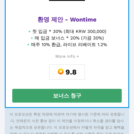
환영 제안 - Wontime
+
첫 입금 * 30% (최대 KRW 300,000)
+
매 입금 보너스 * 20% (가끔 30%)
+
매주 10% 환급, 라이브 리베이트 1.2%
More info +
9.8
보너스 청구
이 프로모션은 특정 약관에 따르며 여기에 명시된 기준에 따라 유효합니
다. 언제든지 사전 통보 없이 이 제안을 수정하거나 취소할 권리를 당사
는 독점적으로 보유합니다. 이 프로모션에서 어떻게 자격을 얻고 혜택을