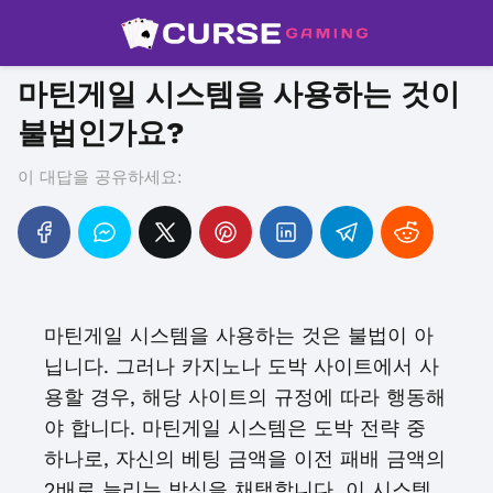
마틴게일 시스템을 사용하는 것이
불법인가요?
이 대답을 공유하세요:
마틴게일 시스템을 사용하는 것은 불법이 아
닙니다. 그러나 카지노나 도박 사이트에서 사
용할 경우, 해당 사이트의 규정에 따라 행동해
야 합니다. 마틴게일 시스템은 도박 전략 중
하나로, 자신의 베팅 금액을 이전 패배 금액의
2배로 늘리는 방식을 채택합니다. 이 시스템