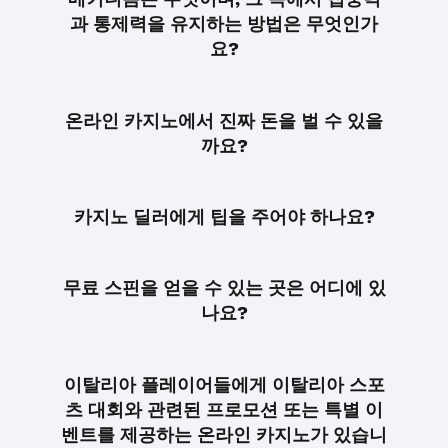
과 통제력을 유지하는 방법은 무엇인가
요?
온라인 카지노에서 진짜 돈을 벌 수 있을
까요?
카지노 딜러에게 팁을 주어야 하나요?
무료 스핀을 얻을 수 있는 곳은 어디에 있
나요?
이탈리아 플레이어들에게 이탈리아 스포
츠 대회와 관련된 프로모션 또는 특별 이
벤트를 제공하는 온라인 카지노가 있습니