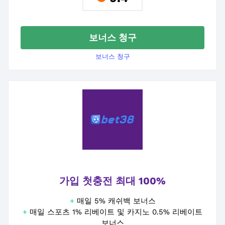
보너스 청구
보너스 청구
가입 첫충전 최대 100%
+
매일 5% 캐쉬백 보너스
+
매일 스포츠 1% 리베이트 및 카지노 0.5% 리베이트
보너스