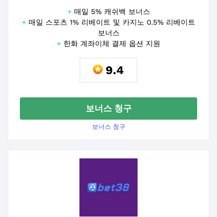
+
매일 5% 캐쉬백 보너스
+
매일 스포츠 1% 리베이트 및 카지노 0.5% 리베이트
보너스
+
한화 계좌이체 결제 옵션 지원
9.4
보너스 청구
보너스 청구