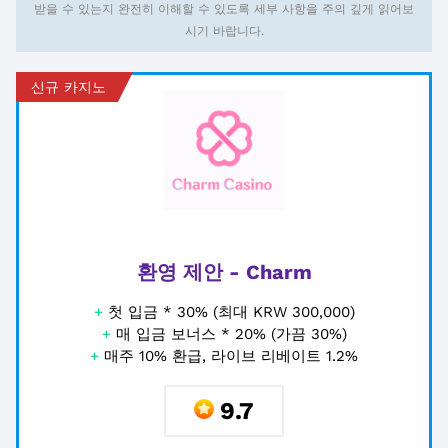
받을 수 있는지 완전히 이해할 수 있도록 세부 사항을 주의 깊게 읽어보
시기 바랍니다.
신규 카지노
환영 제안 - Charm
+
첫 입금 * 30% (최대 KRW 300,000)
+
매 입금 보너스 * 20% (가끔 30%)
+
매주 10% 환급, 라이브 리베이트 1.2%
9.7