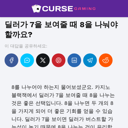
딜러가 7을 보여줄 때 8을 나눠야
할까요?
이 대답을 공유하세요:
8를 나누어야 하는지 물어보셨군요. 카지노
블랙잭에서 딜러가 7을 보여줄 때 8을 나누는
것은 좋은 선택입니다. 8을 나누면 두 개의 8
을 가지게 되어 더 좋은 기회를 얻을 수 있습
니다. 딜러가 7을 보이면 딜러가 버스트할 가
능성이 높기 때문에 8을 나누는 것이 유리합