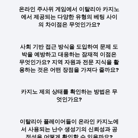
온라인 주사위 게임에서 이탈리아 카지노
에서 제공되는 다양한 유형의 베팅 사이
의 차이점은 무엇인가요?
사회 기반 접근 방식을 도입하여 문제 도
박을 예방하고 대응하는 잠재적 이점은
무엇인가요? 지역 자원과 전문 지식을 활
용하는 것은 어떤 장점을 가져다 줄까요?
카지노 제외 상태를 확인하는 방법은 무
엇인가요?
이탈리아 플레이어들이 온라인 카지노에
서 사용되는 난수 생성기의 신뢰성과 공
정성을 어떻게 확인할 수 있을까요?