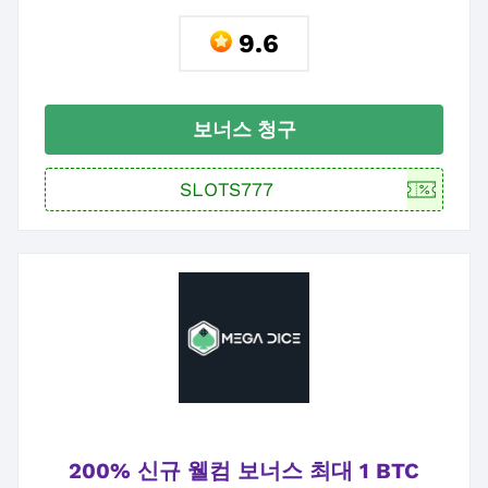
9.6
보너스 청구
200% 신규 웰컴 보너스 최대 1 BTC