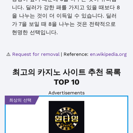
니다. 딜러가 강한 패를 가지고 있을 때보다 8
을 나누는 것이 더 이득일 수 있습니다. 딜러
가 7을 보일 때 8을 나누는 것은 전략적으로
현명한 선택입니다.
⚠️
Request for removal
| Reference:
en.wikipedia.org
최고의 카지노 사이트 추천 목록
TOP 10
Advertisements
최상의 선택