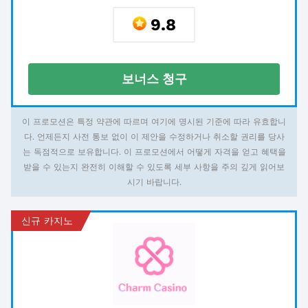
9.8
보너스 청구
이 프로모션은 특정 약관에 따르며 여기에 명시된 기준에 따라 유효합니
다. 언제든지 사전 통보 없이 이 제안을 수정하거나 취소할 권리를 당사
는 독점적으로 보유합니다. 이 프로모션에서 어떻게 자격을 얻고 혜택을
받을 수 있는지 완전히 이해할 수 있도록 세부 사항을 주의 깊게 읽어보
시기 바랍니다.
신규 카지노