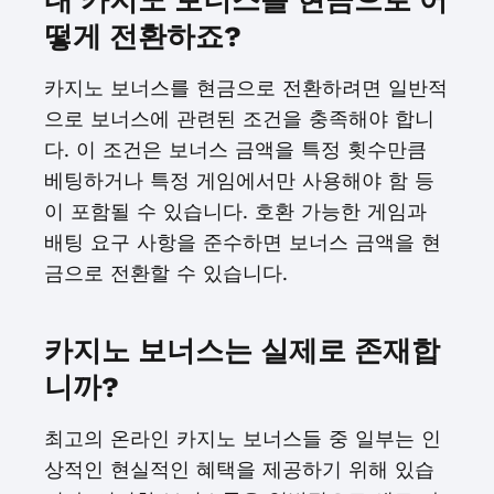
내 카지노 보너스를 현금으로 어
떻게 전환하죠?
카지노 보너스를 현금으로 전환하려면 일반적
으로 보너스에 관련된 조건을 충족해야 합니
다. 이 조건은 보너스 금액을 특정 횟수만큼
베팅하거나 특정 게임에서만 사용해야 함 등
이 포함될 수 있습니다. 호환 가능한 게임과
배팅 요구 사항을 준수하면 보너스 금액을 현
금으로 전환할 수 있습니다.
카지노 보너스는 실제로 존재합
니까?
최고의 온라인 카지노 보너스들 중 일부는 인
상적인 현실적인 혜택을 제공하기 위해 있습