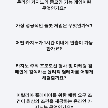
온라인 카지노의 종모양 기능 게임이란
무엇인가요?
가장 성공적인 슬롯 게임은 무엇인가요?
어떤 카지노가 1시간 이내에 인출이 가능
한가요?
카지노 주최 프로모션 행사 및 마케팅 캠
페인에 참여하는 윤리적 딜레마를 어떻게
해결할까요?
이탈리아 플레이어를 위한 베팅 요구 조
건이 최상의 조건을 제공하는 온라인 카
지노는 무엇인가요?