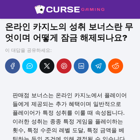
온라인 카지노의 성취 보너스란 무
엇이며 어떻게 잠금 해제되나요?
이 대답을 공유하세요:
판매점 보너스는 온라인 카지노에서 플레이어
들에게 제공되는 추가 혜택이며 일반적으로
플레이어가 특정 성취를 이룰 때 속성됩니다.
이러한 성취는 종종 특정 게임을 플레이하는
횟수, 특정 수준의 레벨 도달, 특정 금액을 베
팅하는 등의 조건에 의해 결정될 수 있습니다.