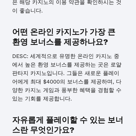
은 해당 카지노의 이용 약관을 확인하시는 것
이 좋습니다.
어떤 온라인 카지노가 가장 큰
환영 보너스를 제공하나요?
DESC: 세계적으로 유명한 온라인 카지노 중
에서 높은 환영 보너스를 제공하는 곳은 로얄
판타지 카지노입니다. 그들은 새로운 플레이
어에게 최대 $4000의 보너스를 제공하며, 다
양한 카지노 게임과 풍부한 혜택을 경험할 수
있는 기회를 제공합니다.
자유롭게 플레이할 수 있는 보너
스란 무엇인가요?