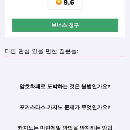
9.6
보너스 청구
다른 관심 있을 만한 질문들:
암호화폐로 도박하는 것은 불법인가요?
포커스타스 카지노 문제가 무엇인가요?
카지노는 마틴게일 방법을 방지하는 방법