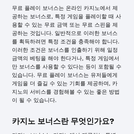
무료 플레이 보너스는 온라인 카지노에서 제
공하는 보너스로, 특정 게임을 플레이할 때 사
용할 수 있는 무료 금액 또는 무료 스핀을 제
공하는 것입니다. 일반적으로 이러한 보너스
를 획득하려면 특정 조건을 충족해야 합니다.
이러한 조건은 보너스를 인출하기 위해 일정
금액의 베팅을 해야 한다거나, 특정 게임에서
만 보너스를 사용할 수 있다는 등이 포함될 수
있습니다. 무료 플레이 보너스는 유저들에게
게임을 더 즐길 수 있는 기회를 제공하며, 카
지노의 서비스를 경험해볼 수 있는 좋은 방법
이 될 수 있습니다.
카지노 보너스란 무엇인가요?