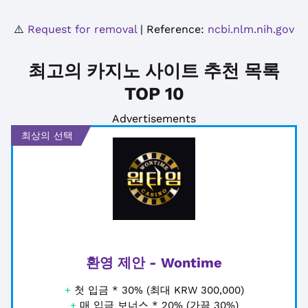
⚠️
Request for removal
| Reference:
ncbi.nlm.nih.gov
최고의 카지노 사이트 추천 목록
TOP 10
Advertisements
최상의 선택
환영 제안 - Wontime
+
첫 입금 * 30% (최대 KRW 300,000)
+
매 입금 보너스 * 20% (가끔 30%)