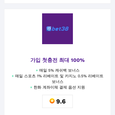
가입 첫충전 최대 100%
+
매일 5% 캐쉬백 보너스
+
매일 스포츠 1% 리베이트 및 카지노 0.5% 리베이트
보너스
+
한화 계좌이체 결제 옵션 지원
9.6