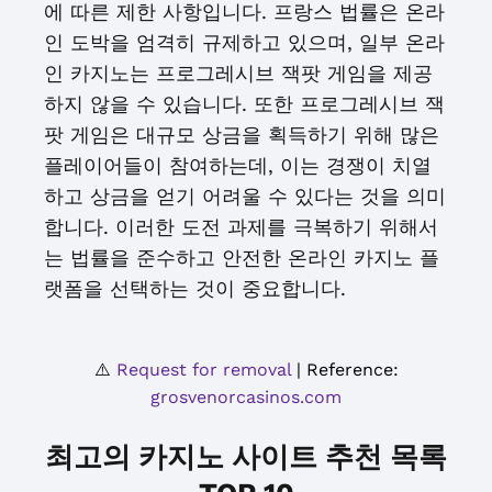
에 따른 제한 사항입니다. 프랑스 법률은 온라
인 도박을 엄격히 규제하고 있으며, 일부 온라
인 카지노는 프로그레시브 잭팟 게임을 제공
하지 않을 수 있습니다. 또한 프로그레시브 잭
팟 게임은 대규모 상금을 획득하기 위해 많은
플레이어들이 참여하는데, 이는 경쟁이 치열
하고 상금을 얻기 어려울 수 있다는 것을 의미
합니다. 이러한 도전 과제를 극복하기 위해서
는 법률을 준수하고 안전한 온라인 카지노 플
랫폼을 선택하는 것이 중요합니다.
⚠️
Request for removal
| Reference:
grosvenorcasinos.com
최고의 카지노 사이트 추천 목록