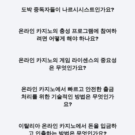
도박 중독자들이 나르시시스트인가요?
온라인 카지노의 충성 프로그램에 참여하
려면 어떻게 해야 하나요?
온라인 카지노의 게임 라이센스의 중요성
은 무엇인가요?
온라인 카지노에서 빠르고 안전한 출금
처리를 위한 기술적인 방법은 무엇인가
요?
이탈리아 온라인 카지노에서 돈을 입금하
고 인출하는 방법은 무엇인가요?