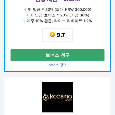
+
첫 입금 * 30% (최대 KRW 300,000)
+
매 입금 보너스 * 20% (가끔 30%)
+
매주 10% 환급, 라이브 리베이트 1.2%
9.7
보너스 청구
보너스 청구