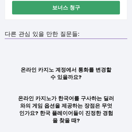
보너스 청구
다른 관심 있을 만한 질문들:
온라인 카지노 계정에서 통화를 변경할
수 있을까요?
온라인 카지노가 한국어를 구사하는 딜러
와의 게임 옵션을 제공하는 장점은 무엇
인가요? 한국 플레이어들이 진정한 경험
을 찾을 때?