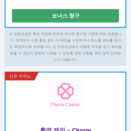
보너스 청구
이 프로모션은 특정 약관에 따르며 여기에 명시된 기준에 따라 유효합니
다. 언제든지 사전 통보 없이 이 제안을 수정하거나 취소할 권리를 당사
는 독점적으로 보유합니다. 이 프로모션에서 어떻게 자격을 얻고 혜택을
받을 수 있는지 완전히 이해할 수 있도록 세부 사항을 주의 깊게 읽어보
시기 바랍니다.
신규 카지노
환영 제안 - Charm