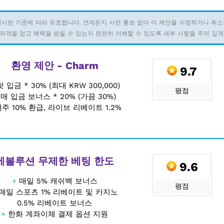
명시된 기준에 따라 유효합니다. 언제든지 사전 통보 없이 이 제안을 수정하거나 취소
자격을 얻고 혜택을 받을 수 있는지 완전히 이해할 수 있도록 세부 사항을 주의 깊게
환영 제안 - Charm
9.7
첫 입금 * 30% (최대 KRW 300,000)
평점
+
매 입금 보너스 * 20% (가끔 30%)
주 10% 환급, 라이브 리베이트 1.2%
에볼루션 무제한 베팅 한도
9.6
+
매일 5% 캐쉬백 보너스
평점
매일 스포츠 1% 리베이트 및 카지노
0.5% 리베이트 보너스
+
한화 계좌이체 결제 옵션 지원