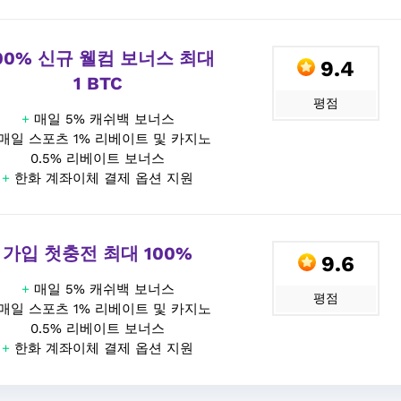
00% 신규 웰컴 보너스 최대
9.4
1 BTC
평점
+
매일 5% 캐쉬백 보너스
매일 스포츠 1% 리베이트 및 카지노
0.5% 리베이트 보너스
+
한화 계좌이체 결제 옵션 지원
가입 첫충전 최대 100%
9.6
+
매일 5% 캐쉬백 보너스
평점
매일 스포츠 1% 리베이트 및 카지노
0.5% 리베이트 보너스
+
한화 계좌이체 결제 옵션 지원