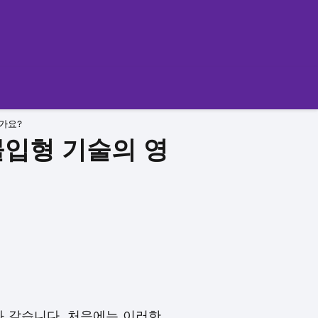
가요?
몰입형 기술의 영
 같습니다. 처음에는 이러한