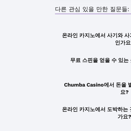
다른 관심 있을 만한 질문들:
온라인 카지노에서 사기와 사
인가요
무료 스핀을 얻을 수 있는
Chumba Casino에서 돈
요?
온라인 카지노에서 도박하는 
가요