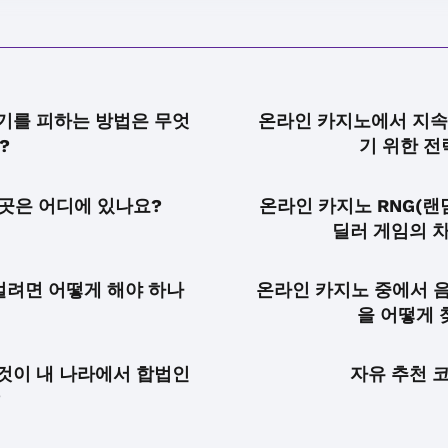
기를 피하는 방법은 무엇
온라인 카지노에서 지속
?
기 위한 
 곳은 어디에 있나요?
온라인 카지노 RNG(랜
딜러 게임의 
을 벌려면 어떻게 해야 하나
온라인 카지노 중에서 
을 어떻게 
것이 내 나라에서 합법인
자유 추천 
?