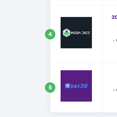
2
4
+
5
+