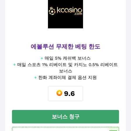
에볼루션 무제한 베팅 한도
+
매일 5% 캐쉬백 보너스
+
매일 스포츠 1% 리베이트 및 카지노 0.5% 리베이트
보너스
+
한화 계좌이체 결제 옵션 지원
9.6
보너스 청구