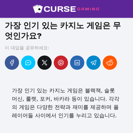
가장 인기 있는 카지노 게임은 무
엇인가요?
이 대답을 공유하세요:
가장 인기 있는 카지노 게임은 블랙잭, 슬롯
머신, 룰렛, 포커, 바카라 등이 있습니다. 각각
의 게임은 다양한 전략과 재미를 제공하며 플
레이어들 사이에서 인기를 누리고 있습니다.