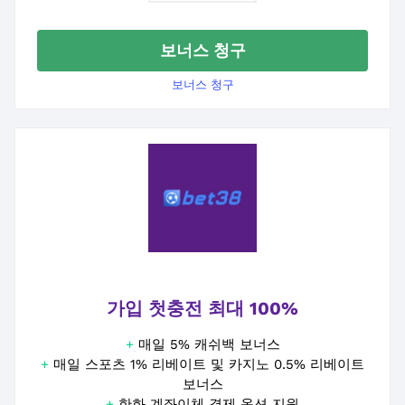
보너스 청구
보너스 청구
가입 첫충전 최대 100%
+
매일 5% 캐쉬백 보너스
+
매일 스포츠 1% 리베이트 및 카지노 0.5% 리베이트
보너스
+
한화 계좌이체 결제 옵션 지원