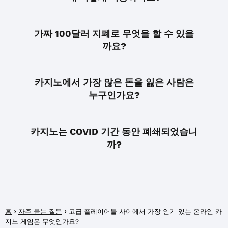
가짜 100달러 지폐로 무엇을 할 수 있을
까요?
카지노에서 가장 많은 돈을 잃은 사람은
누구인가요?
카지노는 COVID 기간 동안 폐쇄되었습니
까?
홈
자주 묻는 질문
고급 플레이어들 사이에서 가장 인기 있는 온라인 카
지노 게임은 무엇인가요?