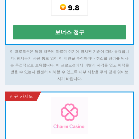
9.8
보너스 청구
이 프로모션은 특정 약관에 따르며 여기에 명시된 기준에 따라 유효합니
다. 언제든지 사전 통보 없이 이 제안을 수정하거나 취소할 권리를 당사
는 독점적으로 보유합니다. 이 프로모션에서 어떻게 자격을 얻고 혜택을
받을 수 있는지 완전히 이해할 수 있도록 세부 사항을 주의 깊게 읽어보
시기 바랍니다.
신규 카지노