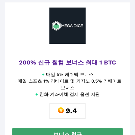
200% 신규 웰컴 보너스 최대 1 BTC
+
매일 5% 캐쉬백 보너스
+
매일 스포츠 1% 리베이트 및 카지노 0.5% 리베이트
보너스
+
한화 계좌이체 결제 옵션 지원
9.4
보너스 청구