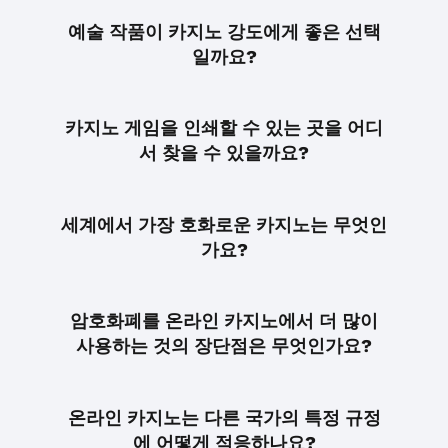
예술 작품이 카지노 강도에게 좋은 선택
일까요?
카지노 게임을 인쇄할 수 있는 곳을 어디
서 찾을 수 있을까요?
세계에서 가장 호화로운 카지노는 무엇인
가요?
암호화폐를 온라인 카지노에서 더 많이
사용하는 것의 장단점은 무엇인가요?
온라인 카지노는 다른 국가의 특정 규정
에 어떻게 적응하나요?