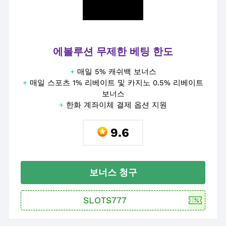
에볼루션 무제한 베팅 한도
+
매일 5% 캐쉬백 보너스
+
매일 스포츠 1% 리베이트 및 카지노 0.5% 리베이트
보너스
+
한화 계좌이체 결제 옵션 지원
9.6
보너스 청구