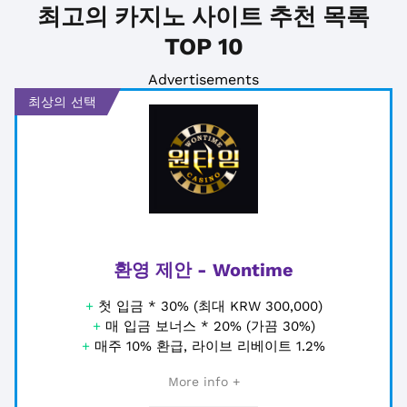
최고의 카지노 사이트 추천 목록
TOP 10
Advertisements
최상의 선택
환영 제안 - Wontime
+
첫 입금 * 30% (최대 KRW 300,000)
+
매 입금 보너스 * 20% (가끔 30%)
+
매주 10% 환급, 라이브 리베이트 1.2%
More info +