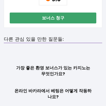
보너스 청구
다른 관심 있을 만한 질문들:
가장 좋은 환영 보너스가 있는 카지노는
무엇인가요?
온라인 바카라에서 베팅은 어떻게 작동하
나요?