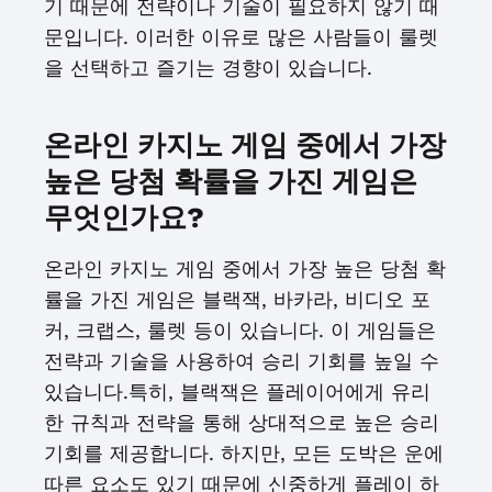
기 때문에 전략이나 기술이 필요하지 않기 때
문입니다. 이러한 이유로 많은 사람들이 룰렛
을 선택하고 즐기는 경향이 있습니다.
온라인 카지노 게임 중에서 가장
높은 당첨 확률을 가진 게임은
무엇인가요?
온라인 카지노 게임 중에서 가장 높은 당첨 확
률을 가진 게임은 블랙잭, 바카라, 비디오 포
커, 크랩스, 룰렛 등이 있습니다. 이 게임들은
전략과 기술을 사용하여 승리 기회를 높일 수
있습니다.특히, 블랙잭은 플레이어에게 유리
한 규칙과 전략을 통해 상대적으로 높은 승리
기회를 제공합니다. 하지만, 모든 도박은 운에
따른 요소도 있기 때문에 신중하게 플레이 하