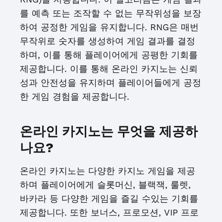
를 예측 또는 조작할 수 없는 무작위성을 보장
하여 공정한 게임을 유지합니다. RNG은 매번
무작위로 숫자를 생성하여 게임 결과를 결정
하며, 이를 통해 플레이어에게 공평한 기회를
제공합니다. 이를 통해 온라인 카지노는 신뢰
성과 안전성을 유지하며 플레이어들에게 공정
한 게임 경험을 제공합니다.
온라인 카지노는 무엇을 제공하
나요?
온라인 카지노는 다양한 카지노 게임을 제공
하며 플레이어에게 슬롯머신, 블랙잭, 룰렛,
바카라 등 다양한 게임을 즐길 수있는 기회를
제공합니다. 또한 보너스, 프로모션, VIP 프로