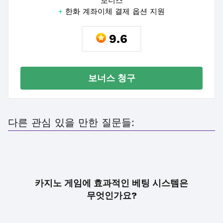
보너스
+
한화 계좌이체 결제 옵션 지원
9.6
보너스 청구
다른 관심 있을 만한 질문들:
카지노 게임에 효과적인 베팅 시스템은
무엇인가요?