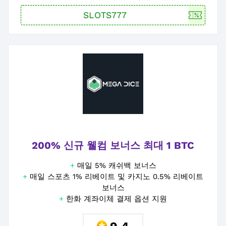
200% 신규 웰컴 보너스 최대 1 BTC
+
매일 5% 캐쉬백 보너스
+
매일 스포츠 1% 리베이트 및 카지노 0.5% 리베이트
보너스
+
한화 계좌이체 결제 옵션 지원