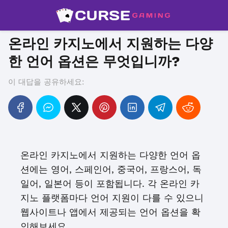
온라인 카지노에서 지원하는 다양
한 언어 옵션은 무엇입니까?
이 대답을 공유하세요:
온라인 카지노에서 지원하는 다양한 언어 옵
션에는 영어, 스페인어, 중국어, 프랑스어, 독
일어, 일본어 등이 포함됩니다. 각 온라인 카
지노 플랫폼마다 언어 지원이 다를 수 있으니
웹사이트나 앱에서 제공되는 언어 옵션을 확
인해보세요.