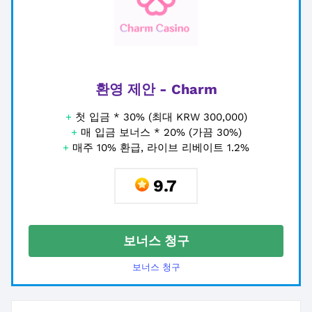
환영 제안 - Charm
+
첫 입금 * 30% (최대 KRW 300,000)
+
매 입금 보너스 * 20% (가끔 30%)
+
매주 10% 환급, 라이브 리베이트 1.2%
9.7
보너스 청구
보너스 청구